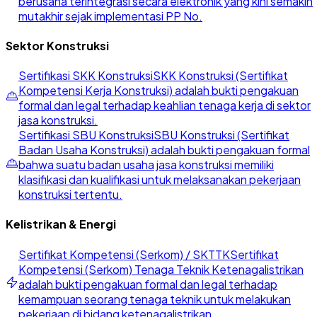
berusaha terintegrasi secara elektronik yang kini semakin
mutakhir sejak implementasi PP No.
Sektor Konstruksi
Sertifikasi SKK Konstruksi
SKK Konstruksi (Sertifikat
Kompetensi Kerja Konstruksi) adalah bukti pengakuan
formal dan legal terhadap keahlian tenaga kerja di sektor
jasa konstruksi.
Sertifikasi SBU Konstruksi
SBU Konstruksi (Sertifikat
Badan Usaha Konstruksi) adalah bukti pengakuan formal
bahwa suatu badan usaha jasa konstruksi memiliki
klasifikasi dan kualifikasi untuk melaksanakan pekerjaan
konstruksi tertentu.
Kelistrikan & Energi
Sertifikat Kompetensi (Serkom) / SKTTK
Sertifikat
Kompetensi (Serkom) Tenaga Teknik Ketenagalistrikan
adalah bukti pengakuan formal dan legal terhadap
kemampuan seorang tenaga teknik untuk melakukan
pekerjaan di bidang ketenagalistrikan.