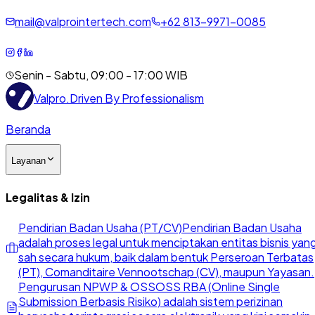
mail@valprointertech.com
+
62
813
-
9971
-
0085
Senin - Sabtu, 09:00 - 17:00 WIB
Valpro
.
Driven By Professionalism
Beranda
Layanan
Legalitas & Izin
Pendirian Badan Usaha (PT/CV)
Pendirian Badan Usaha
adalah proses legal untuk menciptakan entitas bisnis yan
sah secara hukum, baik dalam bentuk Perseroan Terbatas
(PT), Comanditaire Vennootschap (CV), maupun Yayasan.
Pengurusan NPWP & OSS
OSS RBA (Online Single
Submission Berbasis Risiko) adalah sistem perizinan