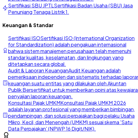
Sertifikasi SBU JPTL
Sertifikasi Badan Usaha (SBU) Jasa
Penunjang Tenaga Listrik 1.
Keuangan & Standar
Sertifikasi ISO
Sertifikasi ISO (International Organization
for Standardization) adalah pengakuan internasional
bahwa sistem manajemen perusahaan telah memenuhi
standar kualitas, keselamatan, dan lingkungan yang
ditetapkan secara global.
Audit & Laporan Keuangan
Audit Keuangan adalah
pemeriksaan independen dan sistematis terhadap lapora
keuangan suatu entitas yang dilakukan oleh Akuntan
Publik Bersertifikat untuk memberikan opini atas kewajar
penyajian laporan keuangan.
Konsultasi Pajak UMKM
Konsultasi Pajak UMKM 2026
adalah layanan profesional yang memberikan bimbingan,
pendampingan, dan solusi perpajakan bagi pelaku Usaha
Mikro, Kecil, dan Menengah (UMKM) sesuai skema 'Satu
Data Perpajakan' (NPWP 16 Digit/NIK).