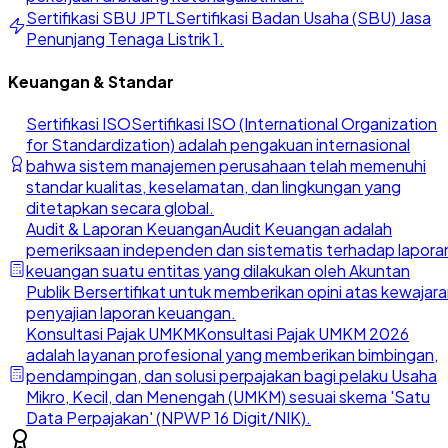
Sertifikasi SBU JPTL
Sertifikasi Badan Usaha (SBU) Jasa
Penunjang Tenaga Listrik 1.
Keuangan & Standar
Sertifikasi ISO
Sertifikasi ISO (International Organization
for Standardization) adalah pengakuan internasional
bahwa sistem manajemen perusahaan telah memenuhi
standar kualitas, keselamatan, dan lingkungan yang
ditetapkan secara global.
Audit & Laporan Keuangan
Audit Keuangan adalah
pemeriksaan independen dan sistematis terhadap lapora
keuangan suatu entitas yang dilakukan oleh Akuntan
Publik Bersertifikat untuk memberikan opini atas kewajar
penyajian laporan keuangan.
Konsultasi Pajak UMKM
Konsultasi Pajak UMKM 2026
adalah layanan profesional yang memberikan bimbingan,
pendampingan, dan solusi perpajakan bagi pelaku Usaha
Mikro, Kecil, dan Menengah (UMKM) sesuai skema 'Satu
Data Perpajakan' (NPWP 16 Digit/NIK).