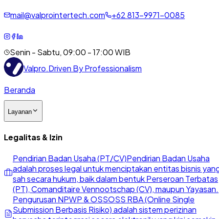
mail@valprointertech.com
+
62
813
-
9971
-
0085
Senin - Sabtu, 09:00 - 17:00 WIB
Valpro
.
Driven By Professionalism
Beranda
Layanan
Legalitas & Izin
Pendirian Badan Usaha (PT/CV)
Pendirian Badan Usaha
adalah proses legal untuk menciptakan entitas bisnis yan
sah secara hukum, baik dalam bentuk Perseroan Terbatas
(PT), Comanditaire Vennootschap (CV), maupun Yayasan.
Pengurusan NPWP & OSS
OSS RBA (Online Single
Submission Berbasis Risiko) adalah sistem perizinan