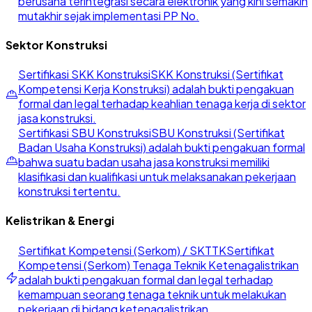
berusaha terintegrasi secara elektronik yang kini semakin
mutakhir sejak implementasi PP No.
Sektor Konstruksi
Sertifikasi SKK Konstruksi
SKK Konstruksi (Sertifikat
Kompetensi Kerja Konstruksi) adalah bukti pengakuan
formal dan legal terhadap keahlian tenaga kerja di sektor
jasa konstruksi.
Sertifikasi SBU Konstruksi
SBU Konstruksi (Sertifikat
Badan Usaha Konstruksi) adalah bukti pengakuan formal
bahwa suatu badan usaha jasa konstruksi memiliki
klasifikasi dan kualifikasi untuk melaksanakan pekerjaan
konstruksi tertentu.
Kelistrikan & Energi
Sertifikat Kompetensi (Serkom) / SKTTK
Sertifikat
Kompetensi (Serkom) Tenaga Teknik Ketenagalistrikan
adalah bukti pengakuan formal dan legal terhadap
kemampuan seorang tenaga teknik untuk melakukan
pekerjaan di bidang ketenagalistrikan.