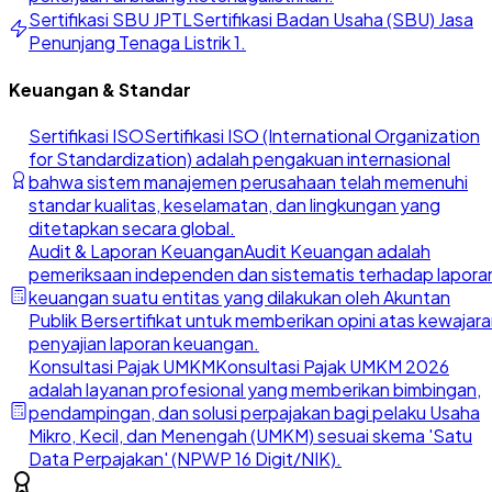
Sertifikasi SBU JPTL
Sertifikasi Badan Usaha (SBU) Jasa
Penunjang Tenaga Listrik 1.
Keuangan & Standar
Sertifikasi ISO
Sertifikasi ISO (International Organization
for Standardization) adalah pengakuan internasional
bahwa sistem manajemen perusahaan telah memenuhi
standar kualitas, keselamatan, dan lingkungan yang
ditetapkan secara global.
Audit & Laporan Keuangan
Audit Keuangan adalah
pemeriksaan independen dan sistematis terhadap lapora
keuangan suatu entitas yang dilakukan oleh Akuntan
Publik Bersertifikat untuk memberikan opini atas kewajar
penyajian laporan keuangan.
Konsultasi Pajak UMKM
Konsultasi Pajak UMKM 2026
adalah layanan profesional yang memberikan bimbingan,
pendampingan, dan solusi perpajakan bagi pelaku Usaha
Mikro, Kecil, dan Menengah (UMKM) sesuai skema 'Satu
Data Perpajakan' (NPWP 16 Digit/NIK).