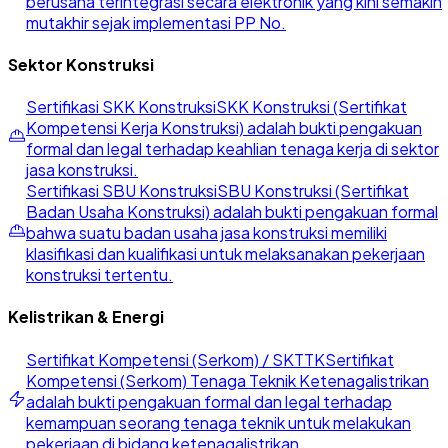
berusaha terintegrasi secara elektronik yang kini semakin
mutakhir sejak implementasi PP No.
Sektor Konstruksi
Sertifikasi SKK Konstruksi
SKK Konstruksi (Sertifikat
Kompetensi Kerja Konstruksi) adalah bukti pengakuan
formal dan legal terhadap keahlian tenaga kerja di sektor
jasa konstruksi.
Sertifikasi SBU Konstruksi
SBU Konstruksi (Sertifikat
Badan Usaha Konstruksi) adalah bukti pengakuan formal
bahwa suatu badan usaha jasa konstruksi memiliki
klasifikasi dan kualifikasi untuk melaksanakan pekerjaan
konstruksi tertentu.
Kelistrikan & Energi
Sertifikat Kompetensi (Serkom) / SKTTK
Sertifikat
Kompetensi (Serkom) Tenaga Teknik Ketenagalistrikan
adalah bukti pengakuan formal dan legal terhadap
kemampuan seorang tenaga teknik untuk melakukan
pekerjaan di bidang ketenagalistrikan.