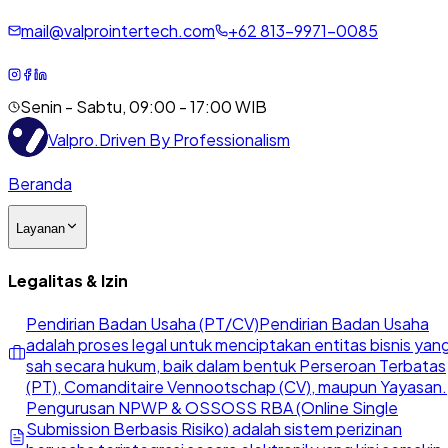
mail@valprointertech.com
+
62
813
-
9971
-
0085
Senin - Sabtu, 09:00 - 17:00 WIB
Valpro
.
Driven By Professionalism
Beranda
Layanan
Legalitas & Izin
Pendirian Badan Usaha (PT/CV)
Pendirian Badan Usaha
adalah proses legal untuk menciptakan entitas bisnis yan
sah secara hukum, baik dalam bentuk Perseroan Terbatas
(PT), Comanditaire Vennootschap (CV), maupun Yayasan.
Pengurusan NPWP & OSS
OSS RBA (Online Single
Submission Berbasis Risiko) adalah sistem perizinan