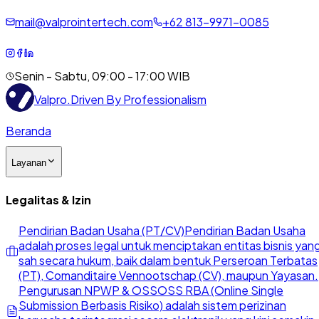
mail@valprointertech.com
+
62
813
-
9971
-
0085
Senin - Sabtu, 09:00 - 17:00 WIB
Valpro
.
Driven By Professionalism
Beranda
Layanan
Legalitas & Izin
Pendirian Badan Usaha (PT/CV)
Pendirian Badan Usaha
adalah proses legal untuk menciptakan entitas bisnis yan
sah secara hukum, baik dalam bentuk Perseroan Terbatas
(PT), Comanditaire Vennootschap (CV), maupun Yayasan.
Pengurusan NPWP & OSS
OSS RBA (Online Single
Submission Berbasis Risiko) adalah sistem perizinan