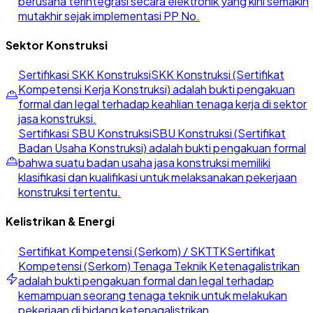
berusaha terintegrasi secara elektronik yang kini semakin
mutakhir sejak implementasi PP No.
Sektor Konstruksi
Sertifikasi SKK Konstruksi
SKK Konstruksi (Sertifikat
Kompetensi Kerja Konstruksi) adalah bukti pengakuan
formal dan legal terhadap keahlian tenaga kerja di sektor
jasa konstruksi.
Sertifikasi SBU Konstruksi
SBU Konstruksi (Sertifikat
Badan Usaha Konstruksi) adalah bukti pengakuan formal
bahwa suatu badan usaha jasa konstruksi memiliki
klasifikasi dan kualifikasi untuk melaksanakan pekerjaan
konstruksi tertentu.
Kelistrikan & Energi
Sertifikat Kompetensi (Serkom) / SKTTK
Sertifikat
Kompetensi (Serkom) Tenaga Teknik Ketenagalistrikan
adalah bukti pengakuan formal dan legal terhadap
kemampuan seorang tenaga teknik untuk melakukan
pekerjaan di bidang ketenagalistrikan.