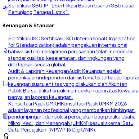
Sertifikasi SBU JPTL
Sertifikasi Badan Usaha (SBU) Jasa
Penunjang Tenaga Listrik 1.
Keuangan & Standar
Sertifikasi ISO
Sertifikasi ISO (International Organization
for Standardization) adalah pengakuan internasional
bahwa sistem manajemen perusahaan telah memenuhi
standar kualitas, keselamatan, dan lingkungan yang
ditetapkan secara global.
Audit & Laporan Keuangan
Audit Keuangan adalah
pemeriksaan independen dan sistematis terhadap lapora
keuangan suatu entitas yang dilakukan oleh Akuntan
Publik Bersertifikat untuk memberikan opini atas kewajar
penyajian laporan keuangan.
Konsultasi Pajak UMKM
Konsultasi Pajak UMKM 2026
adalah layanan profesional yang memberikan bimbingan,
pendampingan, dan solusi perpajakan bagi pelaku Usaha
Mikro, Kecil, dan Menengah (UMKM) sesuai skema 'Satu
Data Perpajakan' (NPWP 16 Digit/NIK).