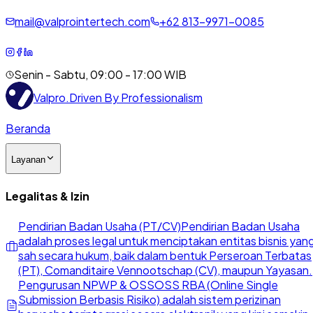
mail@valprointertech.com
+
62
813
-
9971
-
0085
Senin - Sabtu, 09:00 - 17:00 WIB
Valpro
.
Driven By Professionalism
Beranda
Layanan
Legalitas & Izin
Pendirian Badan Usaha (PT/CV)
Pendirian Badan Usaha
adalah proses legal untuk menciptakan entitas bisnis yan
sah secara hukum, baik dalam bentuk Perseroan Terbatas
(PT), Comanditaire Vennootschap (CV), maupun Yayasan.
Pengurusan NPWP & OSS
OSS RBA (Online Single
Submission Berbasis Risiko) adalah sistem perizinan