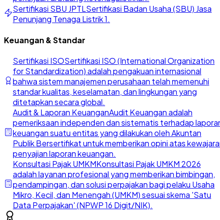
Sertifikasi SBU JPTL
Sertifikasi Badan Usaha (SBU) Jasa
Penunjang Tenaga Listrik 1.
Keuangan & Standar
Sertifikasi ISO
Sertifikasi ISO (International Organization
for Standardization) adalah pengakuan internasional
bahwa sistem manajemen perusahaan telah memenuhi
standar kualitas, keselamatan, dan lingkungan yang
ditetapkan secara global.
Audit & Laporan Keuangan
Audit Keuangan adalah
pemeriksaan independen dan sistematis terhadap lapora
keuangan suatu entitas yang dilakukan oleh Akuntan
Publik Bersertifikat untuk memberikan opini atas kewajar
penyajian laporan keuangan.
Konsultasi Pajak UMKM
Konsultasi Pajak UMKM 2026
adalah layanan profesional yang memberikan bimbingan,
pendampingan, dan solusi perpajakan bagi pelaku Usaha
Mikro, Kecil, dan Menengah (UMKM) sesuai skema 'Satu
Data Perpajakan' (NPWP 16 Digit/NIK).