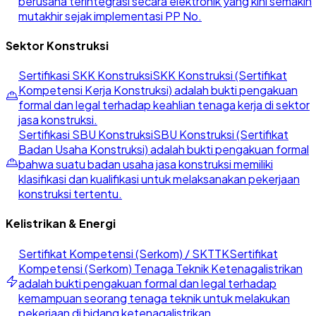
berusaha terintegrasi secara elektronik yang kini semakin
mutakhir sejak implementasi PP No.
Sektor Konstruksi
Sertifikasi SKK Konstruksi
SKK Konstruksi (Sertifikat
Kompetensi Kerja Konstruksi) adalah bukti pengakuan
formal dan legal terhadap keahlian tenaga kerja di sektor
jasa konstruksi.
Sertifikasi SBU Konstruksi
SBU Konstruksi (Sertifikat
Badan Usaha Konstruksi) adalah bukti pengakuan formal
bahwa suatu badan usaha jasa konstruksi memiliki
klasifikasi dan kualifikasi untuk melaksanakan pekerjaan
konstruksi tertentu.
Kelistrikan & Energi
Sertifikat Kompetensi (Serkom) / SKTTK
Sertifikat
Kompetensi (Serkom) Tenaga Teknik Ketenagalistrikan
adalah bukti pengakuan formal dan legal terhadap
kemampuan seorang tenaga teknik untuk melakukan
pekerjaan di bidang ketenagalistrikan.