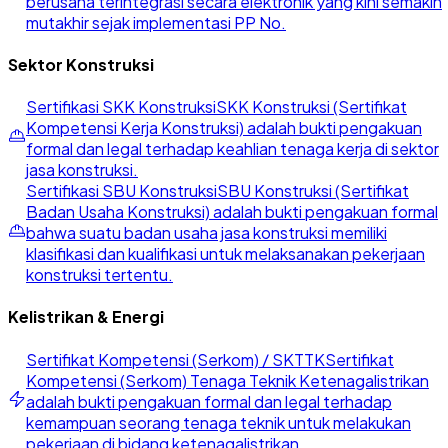
berusaha terintegrasi secara elektronik yang kini semakin
mutakhir sejak implementasi PP No.
Sektor Konstruksi
Sertifikasi SKK Konstruksi
SKK Konstruksi (Sertifikat
Kompetensi Kerja Konstruksi) adalah bukti pengakuan
formal dan legal terhadap keahlian tenaga kerja di sektor
jasa konstruksi.
Sertifikasi SBU Konstruksi
SBU Konstruksi (Sertifikat
Badan Usaha Konstruksi) adalah bukti pengakuan formal
bahwa suatu badan usaha jasa konstruksi memiliki
klasifikasi dan kualifikasi untuk melaksanakan pekerjaan
konstruksi tertentu.
Kelistrikan & Energi
Sertifikat Kompetensi (Serkom) / SKTTK
Sertifikat
Kompetensi (Serkom) Tenaga Teknik Ketenagalistrikan
adalah bukti pengakuan formal dan legal terhadap
kemampuan seorang tenaga teknik untuk melakukan
pekerjaan di bidang ketenagalistrikan.