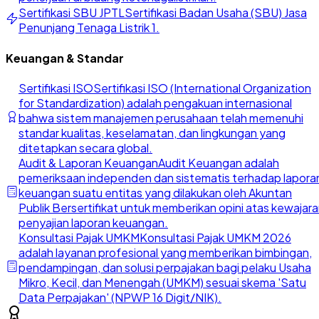
Sertifikasi SBU JPTL
Sertifikasi Badan Usaha (SBU) Jasa
Penunjang Tenaga Listrik 1.
Keuangan & Standar
Sertifikasi ISO
Sertifikasi ISO (International Organization
for Standardization) adalah pengakuan internasional
bahwa sistem manajemen perusahaan telah memenuhi
standar kualitas, keselamatan, dan lingkungan yang
ditetapkan secara global.
Audit & Laporan Keuangan
Audit Keuangan adalah
pemeriksaan independen dan sistematis terhadap lapora
keuangan suatu entitas yang dilakukan oleh Akuntan
Publik Bersertifikat untuk memberikan opini atas kewajar
penyajian laporan keuangan.
Konsultasi Pajak UMKM
Konsultasi Pajak UMKM 2026
adalah layanan profesional yang memberikan bimbingan,
pendampingan, dan solusi perpajakan bagi pelaku Usaha
Mikro, Kecil, dan Menengah (UMKM) sesuai skema 'Satu
Data Perpajakan' (NPWP 16 Digit/NIK).