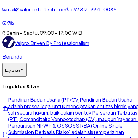
mail@valprointertech.com
+
62
813
-
9971
-
0085
Senin - Sabtu, 09:00 - 17:00 WIB
Valpro
.
Driven By Professionalism
Beranda
Layanan
Legalitas & Izin
Pendirian Badan Usaha (PT/CV)
Pendirian Badan Usaha
adalah proses legal untuk menciptakan entitas bisnis yan
sah secara hukum, baik dalam bentuk Perseroan Terbatas
(PT), Comanditaire Vennootschap (CV), maupun Yayasan.
Pengurusan NPWP & OSS
OSS RBA (Online Single
Submission Berbasis Risiko) adalah sistem perizinan