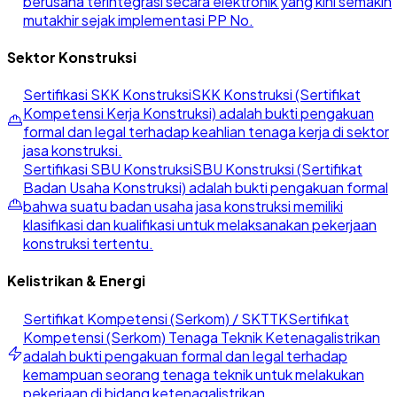
berusaha terintegrasi secara elektronik yang kini semakin
mutakhir sejak implementasi PP No.
Sektor Konstruksi
Sertifikasi SKK Konstruksi
SKK Konstruksi (Sertifikat
Kompetensi Kerja Konstruksi) adalah bukti pengakuan
formal dan legal terhadap keahlian tenaga kerja di sektor
jasa konstruksi.
Sertifikasi SBU Konstruksi
SBU Konstruksi (Sertifikat
Badan Usaha Konstruksi) adalah bukti pengakuan formal
bahwa suatu badan usaha jasa konstruksi memiliki
klasifikasi dan kualifikasi untuk melaksanakan pekerjaan
konstruksi tertentu.
Kelistrikan & Energi
Sertifikat Kompetensi (Serkom) / SKTTK
Sertifikat
Kompetensi (Serkom) Tenaga Teknik Ketenagalistrikan
adalah bukti pengakuan formal dan legal terhadap
kemampuan seorang tenaga teknik untuk melakukan
pekerjaan di bidang ketenagalistrikan.