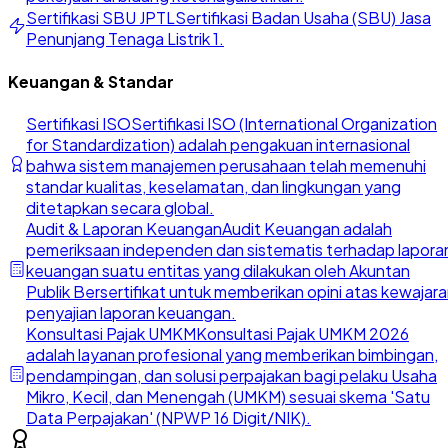
Sertifikasi SBU JPTL
Sertifikasi Badan Usaha (SBU) Jasa
Penunjang Tenaga Listrik 1.
Keuangan & Standar
Sertifikasi ISO
Sertifikasi ISO (International Organization
for Standardization) adalah pengakuan internasional
bahwa sistem manajemen perusahaan telah memenuhi
standar kualitas, keselamatan, dan lingkungan yang
ditetapkan secara global.
Audit & Laporan Keuangan
Audit Keuangan adalah
pemeriksaan independen dan sistematis terhadap lapora
keuangan suatu entitas yang dilakukan oleh Akuntan
Publik Bersertifikat untuk memberikan opini atas kewajar
penyajian laporan keuangan.
Konsultasi Pajak UMKM
Konsultasi Pajak UMKM 2026
adalah layanan profesional yang memberikan bimbingan,
pendampingan, dan solusi perpajakan bagi pelaku Usaha
Mikro, Kecil, dan Menengah (UMKM) sesuai skema 'Satu
Data Perpajakan' (NPWP 16 Digit/NIK).