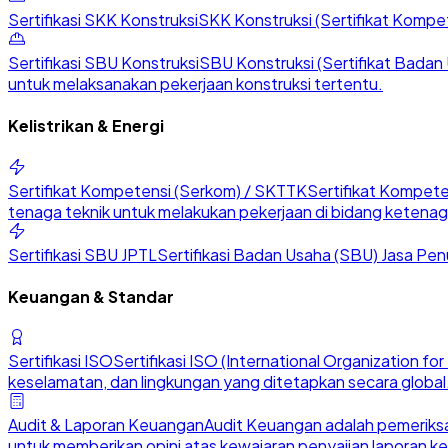
Sertifikasi SKK Konstruksi
SKK Konstruksi (Sertifikat Kompete
Sertifikasi SBU Konstruksi
SBU Konstruksi (Sertifikat Badan U
untuk melaksanakan pekerjaan konstruksi tertentu.
Kelistrikan & Energi
Sertifikat Kompetensi (Serkom) / SKTTK
Sertifikat Kompete
tenaga teknik untuk melakukan pekerjaan di bidang ketenaga
Sertifikasi SBU JPTL
Sertifikasi Badan Usaha (SBU) Jasa Penu
Keuangan & Standar
Sertifikasi ISO
Sertifikasi ISO (International Organization 
keselamatan, dan lingkungan yang ditetapkan secara global
Audit & Laporan Keuangan
Audit Keuangan adalah pemeriksa
untuk memberikan opini atas kewajaran penyajian laporan k