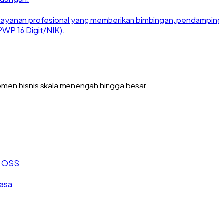
ayanan profesional yang memberikan bimbingan, pendampingan
WP 16 Digit/NIK).
men bisnis skala menengah hingga besar.
an OSS
jasa