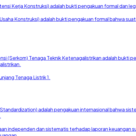
nsi Kerja Konstruksi) adalah bukti pengakuan formal dan legal
saha Konstruksi) adalah bukti pengakuan formal bahwa suatu ba
nsi (Serkom) Tenaga Teknik Ketenagalistrikan adalah bukti
listrikan.
njang Tenaga Listrik 1.
for Standardization) adalah pengakuan internasional bahwa si
.
an independen dan sistematis terhadap laporan keuangan suat
euangan.