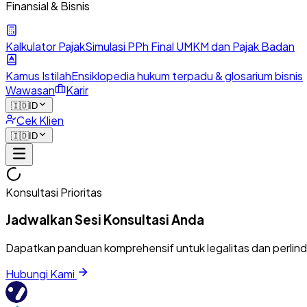
Finansial & Bisnis
Kalkulator Pajak
Simulasi PPh Final UMKM dan Pajak Badan
Kamus Istilah
Ensiklopedia hukum terpadu & glosarium bisnis
Wawasan
Karir
🇮🇩
ID
Cek Klien
🇮🇩
ID
Konsultasi Prioritas
Jadwalkan Sesi Konsultasi Anda
Dapatkan panduan komprehensif untuk legalitas dan perlin
Hubungi Kami