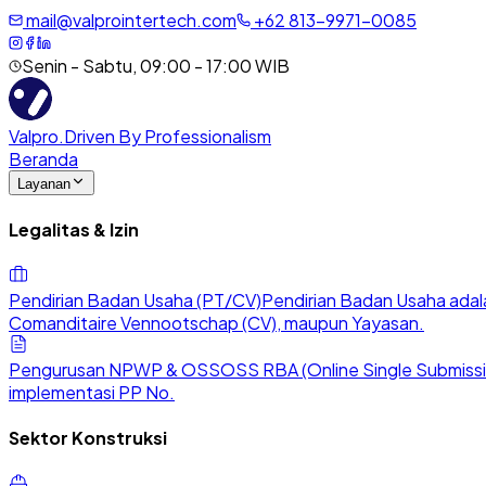
mail@valprointertech.com
+
62
813
-
9971
-
0085
Senin - Sabtu, 09:00 - 17:00 WIB
Valpro
.
Driven By Professionalism
Beranda
Layanan
Legalitas & Izin
Pendirian Badan Usaha (PT/CV)
Pendirian Badan Usaha adala
Comanditaire Vennootschap (CV), maupun Yayasan.
Pengurusan NPWP & OSS
OSS RBA (Online Single Submission
implementasi PP No.
Sektor Konstruksi