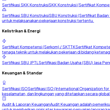
Sertifikasi SKK Konstruksi
SKK Konstruksi (Sertifikat Kompete
Sertifikasi SBU Konstruksi
SBU Konstruksi (Sertifikat Badan U
untuk melaksanakan pekerjaan konstruksi tertentu.
Kelistrikan & Energi
Sertifikat Kompetensi (Serkom) / SKTTK
Sertifikat Kompete
tenaga teknik untuk melakukan pekerjaan di bidang ketenaga
Sertifikasi SBU JPTL
Sertifikasi Badan Usaha (SBU) Jasa Penu
Keuangan & Standar
Sertifikasi ISO
Sertifikasi ISO (International Organization 
keselamatan, dan lingkungan yang ditetapkan secara global
Audit & Laporan Keuangan
Audit Keuangan adalah pemeriksa
untuk memberikan opini atas kewajaran penyajian laporan k