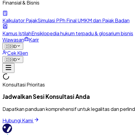
Finansial & Bisnis
Kalkulator Pajak
Simulasi PPh Final UMKM dan Pajak Badan
Kamus Istilah
Ensiklopedia hukum terpadu & glosarium bisnis
Wawasan
Karir
🇮🇩
ID
Cek Klien
🇮🇩
ID
Konsultasi Prioritas
Jadwalkan Sesi Konsultasi Anda
Dapatkan panduan komprehensif untuk legalitas dan perlin
Hubungi Kami