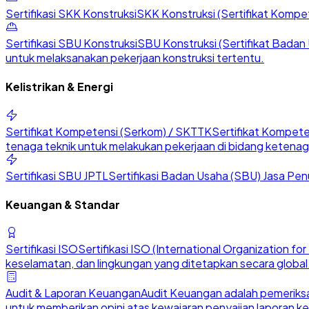
Sertifikasi SKK Konstruksi
SKK Konstruksi (Sertifikat Kompete
Sertifikasi SBU Konstruksi
SBU Konstruksi (Sertifikat Badan U
untuk melaksanakan pekerjaan konstruksi tertentu.
Kelistrikan & Energi
Sertifikat Kompetensi (Serkom) / SKTTK
Sertifikat Kompete
tenaga teknik untuk melakukan pekerjaan di bidang ketenaga
Sertifikasi SBU JPTL
Sertifikasi Badan Usaha (SBU) Jasa Penu
Keuangan & Standar
Sertifikasi ISO
Sertifikasi ISO (International Organization 
keselamatan, dan lingkungan yang ditetapkan secara global
Audit & Laporan Keuangan
Audit Keuangan adalah pemeriksa
untuk memberikan opini atas kewajaran penyajian laporan k