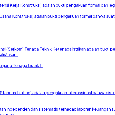
nsi Kerja Konstruksi) adalah bukti pengakuan formal dan legal
saha Konstruksi) adalah bukti pengakuan formal bahwa suatu ba
nsi (Serkom) Tenaga Teknik Ketenagalistrikan adalah bukti
listrikan.
njang Tenaga Listrik 1.
for Standardization) adalah pengakuan internasional bahwa si
.
an independen dan sistematis terhadap laporan keuangan suat
euangan.