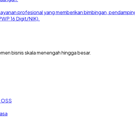
ayanan profesional yang memberikan bimbingan, pendampingan
WP 16 Digit/NIK).
men bisnis skala menengah hingga besar.
an OSS
jasa