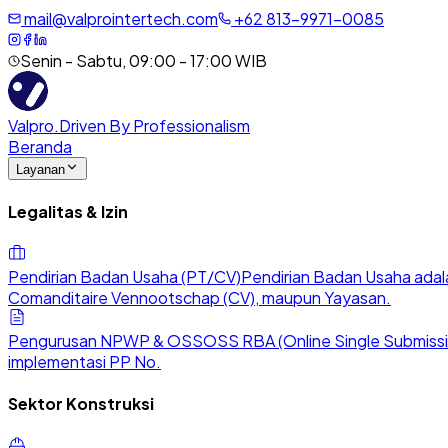
mail@valprointertech.com
+
62
813
-
9971
-
0085
Senin - Sabtu, 09:00 - 17:00 WIB
Valpro
.
Driven By Professionalism
Beranda
Layanan
Legalitas & Izin
Pendirian Badan Usaha (PT/CV)
Pendirian Badan Usaha adala
Comanditaire Vennootschap (CV), maupun Yayasan.
Pengurusan NPWP & OSS
OSS RBA (Online Single Submission
implementasi PP No.
Sektor Konstruksi