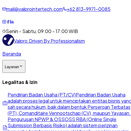
mail@valprointertech.com
+
62
813
-
9971
-
0085
Senin - Sabtu, 09:00 - 17:00 WIB
Valpro
.
Driven By Professionalism
Beranda
Layanan
Legalitas & Izin
Pendirian Badan Usaha (PT/CV)
Pendirian Badan Usaha
adalah proses legal untuk menciptakan entitas bisnis yan
sah secara hukum, baik dalam bentuk Perseroan Terbatas
(PT), Comanditaire Vennootschap (CV), maupun Yayasan.
Pengurusan NPWP & OSS
OSS RBA (Online Single
Submission Berbasis Risiko) adalah sistem perizinan