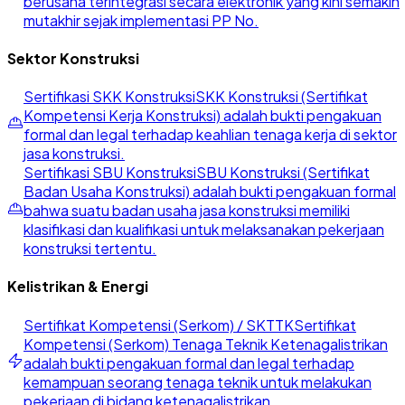
berusaha terintegrasi secara elektronik yang kini semakin
mutakhir sejak implementasi PP No.
Sektor Konstruksi
Sertifikasi SKK Konstruksi
SKK Konstruksi (Sertifikat
Kompetensi Kerja Konstruksi) adalah bukti pengakuan
formal dan legal terhadap keahlian tenaga kerja di sektor
jasa konstruksi.
Sertifikasi SBU Konstruksi
SBU Konstruksi (Sertifikat
Badan Usaha Konstruksi) adalah bukti pengakuan formal
bahwa suatu badan usaha jasa konstruksi memiliki
klasifikasi dan kualifikasi untuk melaksanakan pekerjaan
konstruksi tertentu.
Kelistrikan & Energi
Sertifikat Kompetensi (Serkom) / SKTTK
Sertifikat
Kompetensi (Serkom) Tenaga Teknik Ketenagalistrikan
adalah bukti pengakuan formal dan legal terhadap
kemampuan seorang tenaga teknik untuk melakukan
pekerjaan di bidang ketenagalistrikan.