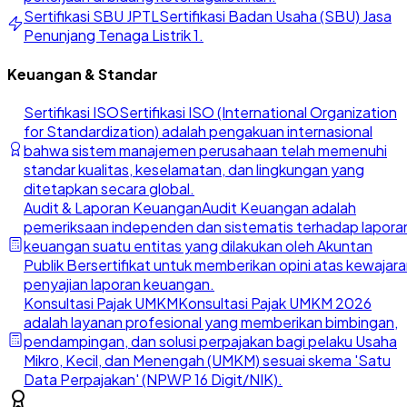
Sertifikasi SBU JPTL
Sertifikasi Badan Usaha (SBU) Jasa
Penunjang Tenaga Listrik 1.
Keuangan & Standar
Sertifikasi ISO
Sertifikasi ISO (International Organization
for Standardization) adalah pengakuan internasional
bahwa sistem manajemen perusahaan telah memenuhi
standar kualitas, keselamatan, dan lingkungan yang
ditetapkan secara global.
Audit & Laporan Keuangan
Audit Keuangan adalah
pemeriksaan independen dan sistematis terhadap lapora
keuangan suatu entitas yang dilakukan oleh Akuntan
Publik Bersertifikat untuk memberikan opini atas kewajar
penyajian laporan keuangan.
Konsultasi Pajak UMKM
Konsultasi Pajak UMKM 2026
adalah layanan profesional yang memberikan bimbingan,
pendampingan, dan solusi perpajakan bagi pelaku Usaha
Mikro, Kecil, dan Menengah (UMKM) sesuai skema 'Satu
Data Perpajakan' (NPWP 16 Digit/NIK).