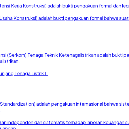
nsi Kerja Konstruksi) adalah bukti pengakuan formal dan legal
saha Konstruksi) adalah bukti pengakuan formal bahwa suatu ba
nsi (Serkom) Tenaga Teknik Ketenagalistrikan adalah bukti
listrikan.
njang Tenaga Listrik 1.
for Standardization) adalah pengakuan internasional bahwa si
.
an independen dan sistematis terhadap laporan keuangan suat
euangan.