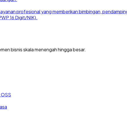
ayanan profesional yang memberikan bimbingan, pendampingan
WP 16 Digit/NIK).
men bisnis skala menengah hingga besar.
an OSS
jasa