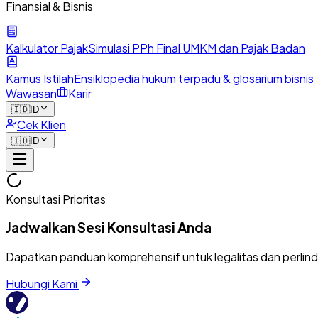
Finansial & Bisnis
Kalkulator Pajak
Simulasi PPh Final UMKM dan Pajak Badan
Kamus Istilah
Ensiklopedia hukum terpadu & glosarium bisnis
Wawasan
Karir
🇮🇩
ID
Cek Klien
🇮🇩
ID
Konsultasi Prioritas
Jadwalkan Sesi Konsultasi Anda
Dapatkan panduan komprehensif untuk legalitas dan perlin
Hubungi Kami