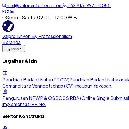
mail@valprointertech.com
+
62
813
-
9971
-
0085
Senin - Sabtu, 09:00 - 17:00 WIB
Valpro
.
Driven By Professionalism
Beranda
Layanan
Legalitas & Izin
Pendirian Badan Usaha (PT/CV)
Pendirian Badan Usaha adala
Comanditaire Vennootschap (CV), maupun Yayasan.
Pengurusan NPWP & OSS
OSS RBA (Online Single Submission
implementasi PP No.
Sektor Konstruksi