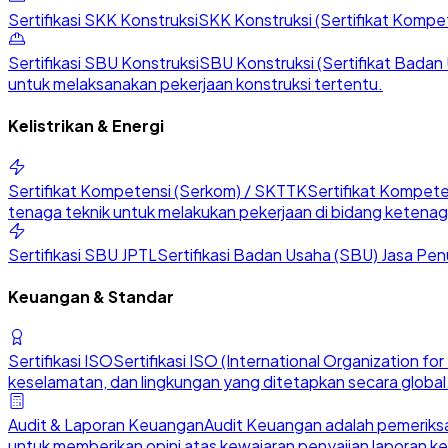
Sertifikasi SKK Konstruksi
SKK Konstruksi (Sertifikat Kompete
Sertifikasi SBU Konstruksi
SBU Konstruksi (Sertifikat Badan U
untuk melaksanakan pekerjaan konstruksi tertentu.
Kelistrikan & Energi
Sertifikat Kompetensi (Serkom) / SKTTK
Sertifikat Kompete
tenaga teknik untuk melakukan pekerjaan di bidang ketenaga
Sertifikasi SBU JPTL
Sertifikasi Badan Usaha (SBU) Jasa Penu
Keuangan & Standar
Sertifikasi ISO
Sertifikasi ISO (International Organization 
keselamatan, dan lingkungan yang ditetapkan secara global
Audit & Laporan Keuangan
Audit Keuangan adalah pemeriksa
untuk memberikan opini atas kewajaran penyajian laporan k