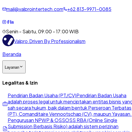
mail@valprointertech.com
+
62
813
-
9971
-
0085
Senin - Sabtu, 09:00 - 17:00 WIB
Valpro
.
Driven By Professionalism
Beranda
Layanan
Legalitas & Izin
Pendirian Badan Usaha (PT/CV)
Pendirian Badan Usaha
adalah proses legal untuk menciptakan entitas bisnis yan
sah secara hukum, baik dalam bentuk Perseroan Terbatas
(PT), Comanditaire Vennootschap (CV), maupun Yayasan.
Pengurusan NPWP & OSS
OSS RBA (Online Single
Submission Berbasis Risiko) adalah sistem perizinan