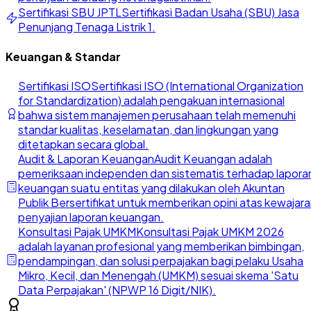
Sertifikasi SBU JPTL
Sertifikasi Badan Usaha (SBU) Jasa
Penunjang Tenaga Listrik 1.
Keuangan & Standar
Sertifikasi ISO
Sertifikasi ISO (International Organization
for Standardization) adalah pengakuan internasional
bahwa sistem manajemen perusahaan telah memenuhi
standar kualitas, keselamatan, dan lingkungan yang
ditetapkan secara global.
Audit & Laporan Keuangan
Audit Keuangan adalah
pemeriksaan independen dan sistematis terhadap lapora
keuangan suatu entitas yang dilakukan oleh Akuntan
Publik Bersertifikat untuk memberikan opini atas kewajar
penyajian laporan keuangan.
Konsultasi Pajak UMKM
Konsultasi Pajak UMKM 2026
adalah layanan profesional yang memberikan bimbingan,
pendampingan, dan solusi perpajakan bagi pelaku Usaha
Mikro, Kecil, dan Menengah (UMKM) sesuai skema 'Satu
Data Perpajakan' (NPWP 16 Digit/NIK).