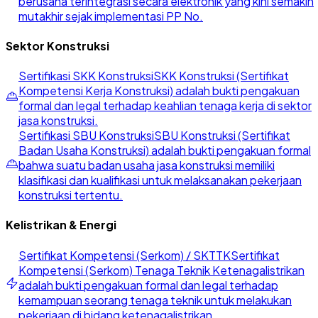
berusaha terintegrasi secara elektronik yang kini semakin
mutakhir sejak implementasi PP No.
Sektor Konstruksi
Sertifikasi SKK Konstruksi
SKK Konstruksi (Sertifikat
Kompetensi Kerja Konstruksi) adalah bukti pengakuan
formal dan legal terhadap keahlian tenaga kerja di sektor
jasa konstruksi.
Sertifikasi SBU Konstruksi
SBU Konstruksi (Sertifikat
Badan Usaha Konstruksi) adalah bukti pengakuan formal
bahwa suatu badan usaha jasa konstruksi memiliki
klasifikasi dan kualifikasi untuk melaksanakan pekerjaan
konstruksi tertentu.
Kelistrikan & Energi
Sertifikat Kompetensi (Serkom) / SKTTK
Sertifikat
Kompetensi (Serkom) Tenaga Teknik Ketenagalistrikan
adalah bukti pengakuan formal dan legal terhadap
kemampuan seorang tenaga teknik untuk melakukan
pekerjaan di bidang ketenagalistrikan.