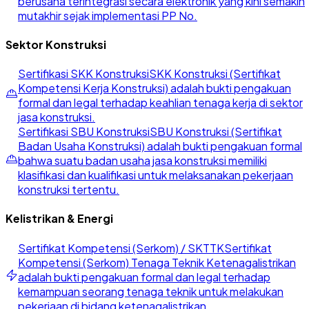
berusaha terintegrasi secara elektronik yang kini semakin
mutakhir sejak implementasi PP No.
Sektor Konstruksi
Sertifikasi SKK Konstruksi
SKK Konstruksi (Sertifikat
Kompetensi Kerja Konstruksi) adalah bukti pengakuan
formal dan legal terhadap keahlian tenaga kerja di sektor
jasa konstruksi.
Sertifikasi SBU Konstruksi
SBU Konstruksi (Sertifikat
Badan Usaha Konstruksi) adalah bukti pengakuan formal
bahwa suatu badan usaha jasa konstruksi memiliki
klasifikasi dan kualifikasi untuk melaksanakan pekerjaan
konstruksi tertentu.
Kelistrikan & Energi
Sertifikat Kompetensi (Serkom) / SKTTK
Sertifikat
Kompetensi (Serkom) Tenaga Teknik Ketenagalistrikan
adalah bukti pengakuan formal dan legal terhadap
kemampuan seorang tenaga teknik untuk melakukan
pekerjaan di bidang ketenagalistrikan.