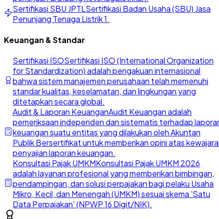
Sertifikasi SBU JPTL
Sertifikasi Badan Usaha (SBU) Jasa
Penunjang Tenaga Listrik 1.
Keuangan & Standar
Sertifikasi ISO
Sertifikasi ISO (International Organization
for Standardization) adalah pengakuan internasional
bahwa sistem manajemen perusahaan telah memenuhi
standar kualitas, keselamatan, dan lingkungan yang
ditetapkan secara global.
Audit & Laporan Keuangan
Audit Keuangan adalah
pemeriksaan independen dan sistematis terhadap lapora
keuangan suatu entitas yang dilakukan oleh Akuntan
Publik Bersertifikat untuk memberikan opini atas kewajar
penyajian laporan keuangan.
Konsultasi Pajak UMKM
Konsultasi Pajak UMKM 2026
adalah layanan profesional yang memberikan bimbingan,
pendampingan, dan solusi perpajakan bagi pelaku Usaha
Mikro, Kecil, dan Menengah (UMKM) sesuai skema 'Satu
Data Perpajakan' (NPWP 16 Digit/NIK).