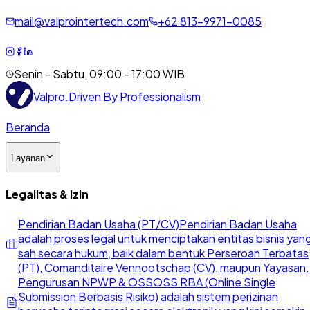
mail@valprointertech.com
+
62
813
-
9971
-
0085
Senin - Sabtu, 09:00 - 17:00 WIB
Valpro
.
Driven By Professionalism
Beranda
Layanan
Legalitas & Izin
Pendirian Badan Usaha (PT/CV)
Pendirian Badan Usaha
adalah proses legal untuk menciptakan entitas bisnis yan
sah secara hukum, baik dalam bentuk Perseroan Terbatas
(PT), Comanditaire Vennootschap (CV), maupun Yayasan.
Pengurusan NPWP & OSS
OSS RBA (Online Single
Submission Berbasis Risiko) adalah sistem perizinan