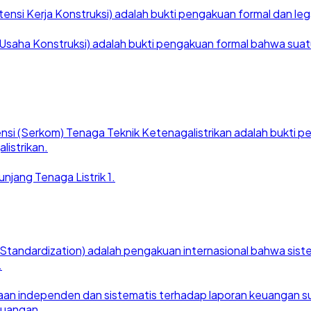
nsi Kerja Konstruksi) adalah bukti pengakuan formal dan legal
saha Konstruksi) adalah bukti pengakuan formal bahwa suatu ba
nsi (Serkom) Tenaga Teknik Ketenagalistrikan adalah bukti
listrikan.
njang Tenaga Listrik 1.
for Standardization) adalah pengakuan internasional bahwa si
.
an independen dan sistematis terhadap laporan keuangan suat
euangan.