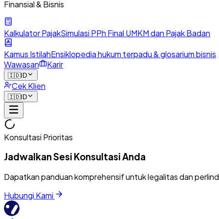
Finansial & Bisnis
Kalkulator Pajak
Simulasi PPh Final UMKM dan Pajak Badan
Kamus Istilah
Ensiklopedia hukum terpadu & glosarium bisnis
Wawasan
Karir
🇮🇩
ID
Cek Klien
🇮🇩
ID
Konsultasi Prioritas
Jadwalkan Sesi Konsultasi Anda
Dapatkan panduan komprehensif untuk legalitas dan perlin
Hubungi Kami