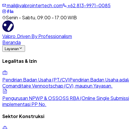
mail@valprointertech.com
+
62
813
-
9971
-
0085
Senin - Sabtu, 09:00 - 17:00 WIB
Valpro
.
Driven By Professionalism
Beranda
Layanan
Legalitas & Izin
Pendirian Badan Usaha (PT/CV)
Pendirian Badan Usaha adala
Comanditaire Vennootschap (CV), maupun Yayasan.
Pengurusan NPWP & OSS
OSS RBA (Online Single Submission
implementasi PP No.
Sektor Konstruksi