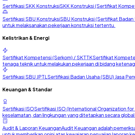
Sertifikasi SKK Konstruksi
SKK Konstruksi (Sertifikat Kompete
Sertifikasi SBU Konstruksi
SBU Konstruksi (Sertifikat Badan U
untuk melaksanakan pekerjaan konstruksi tertentu.
Kelistrikan & Energi
Sertifikat Kompetensi (Serkom) / SKTTK
Sertifikat Kompete
tenaga teknik untuk melakukan pekerjaan di bidang ketenaga
Sertifikasi SBU JPTL
Sertifikasi Badan Usaha (SBU) Jasa Penu
Keuangan & Standar
Sertifikasi ISO
Sertifikasi ISO (International Organization 
keselamatan, dan lingkungan yang ditetapkan secara global
Audit & Laporan Keuangan
Audit Keuangan adalah pemeriksa
untuk memberikan opini atas kewajaran penyajian laporan k