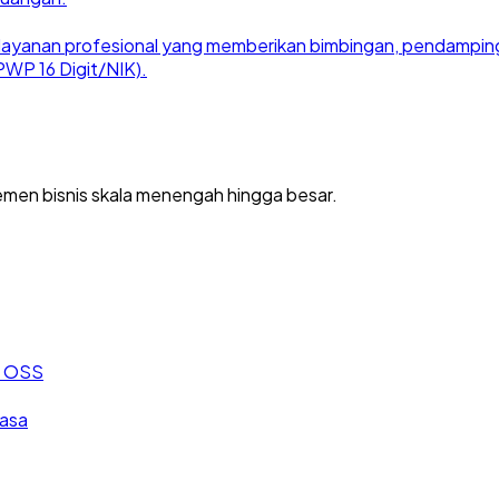
ayanan profesional yang memberikan bimbingan, pendampingan
WP 16 Digit/NIK).
men bisnis skala menengah hingga besar.
an OSS
jasa