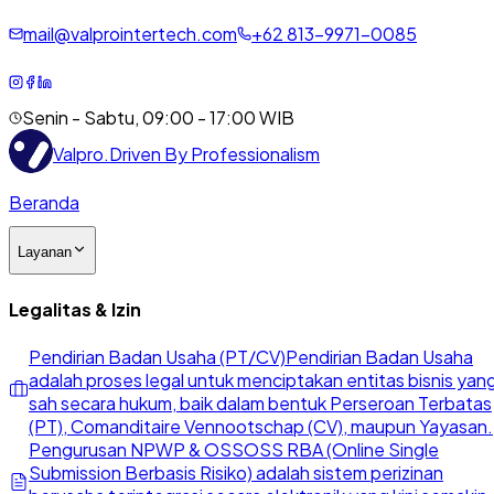
mail@valprointertech.com
+
62
813
-
9971
-
0085
Senin - Sabtu, 09:00 - 17:00 WIB
Valpro
.
Driven By Professionalism
Beranda
Layanan
Legalitas & Izin
Pendirian Badan Usaha (PT/CV)
Pendirian Badan Usaha
adalah proses legal untuk menciptakan entitas bisnis yan
sah secara hukum, baik dalam bentuk Perseroan Terbatas
(PT), Comanditaire Vennootschap (CV), maupun Yayasan.
Pengurusan NPWP & OSS
OSS RBA (Online Single
Submission Berbasis Risiko) adalah sistem perizinan