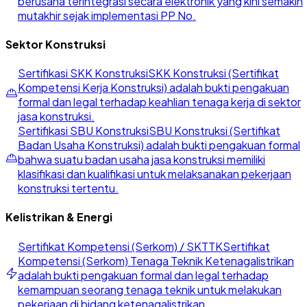
berusaha terintegrasi secara elektronik yang kini semakin
mutakhir sejak implementasi PP No.
Sektor Konstruksi
Sertifikasi SKK Konstruksi
SKK Konstruksi (Sertifikat
Kompetensi Kerja Konstruksi) adalah bukti pengakuan
formal dan legal terhadap keahlian tenaga kerja di sektor
jasa konstruksi.
Sertifikasi SBU Konstruksi
SBU Konstruksi (Sertifikat
Badan Usaha Konstruksi) adalah bukti pengakuan formal
bahwa suatu badan usaha jasa konstruksi memiliki
klasifikasi dan kualifikasi untuk melaksanakan pekerjaan
konstruksi tertentu.
Kelistrikan & Energi
Sertifikat Kompetensi (Serkom) / SKTTK
Sertifikat
Kompetensi (Serkom) Tenaga Teknik Ketenagalistrikan
adalah bukti pengakuan formal dan legal terhadap
kemampuan seorang tenaga teknik untuk melakukan
pekerjaan di bidang ketenagalistrikan.