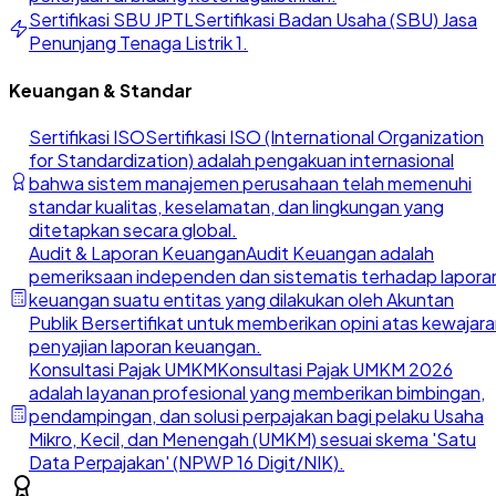
Sertifikasi SBU JPTL
Sertifikasi Badan Usaha (SBU) Jasa
Penunjang Tenaga Listrik 1.
Keuangan & Standar
Sertifikasi ISO
Sertifikasi ISO (International Organization
for Standardization) adalah pengakuan internasional
bahwa sistem manajemen perusahaan telah memenuhi
standar kualitas, keselamatan, dan lingkungan yang
ditetapkan secara global.
Audit & Laporan Keuangan
Audit Keuangan adalah
pemeriksaan independen dan sistematis terhadap lapora
keuangan suatu entitas yang dilakukan oleh Akuntan
Publik Bersertifikat untuk memberikan opini atas kewajar
penyajian laporan keuangan.
Konsultasi Pajak UMKM
Konsultasi Pajak UMKM 2026
adalah layanan profesional yang memberikan bimbingan,
pendampingan, dan solusi perpajakan bagi pelaku Usaha
Mikro, Kecil, dan Menengah (UMKM) sesuai skema 'Satu
Data Perpajakan' (NPWP 16 Digit/NIK).