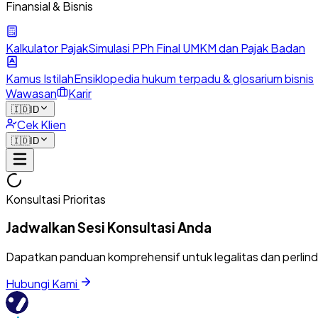
Finansial & Bisnis
Kalkulator Pajak
Simulasi PPh Final UMKM dan Pajak Badan
Kamus Istilah
Ensiklopedia hukum terpadu & glosarium bisnis
Wawasan
Karir
🇮🇩
ID
Cek Klien
🇮🇩
ID
Konsultasi Prioritas
Jadwalkan Sesi Konsultasi Anda
Dapatkan panduan komprehensif untuk legalitas dan perlin
Hubungi Kami