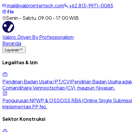
mail@valprointertech.com
+
62
813
-
9971
-
0085
Senin - Sabtu, 09:00 - 17:00 WIB
Valpro
.
Driven By Professionalism
Beranda
Layanan
Legalitas & Izin
Pendirian Badan Usaha (PT/CV)
Pendirian Badan Usaha adala
Comanditaire Vennootschap (CV), maupun Yayasan.
Pengurusan NPWP & OSS
OSS RBA (Online Single Submission
implementasi PP No.
Sektor Konstruksi