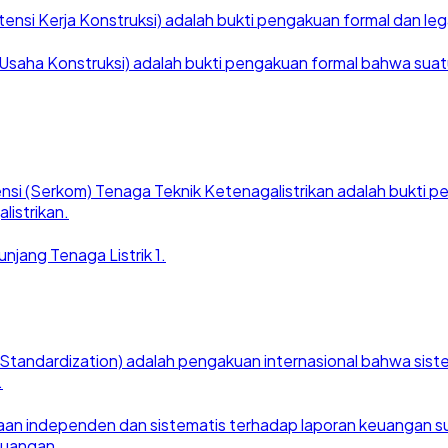
nsi Kerja Konstruksi) adalah bukti pengakuan formal dan legal
saha Konstruksi) adalah bukti pengakuan formal bahwa suatu ba
nsi (Serkom) Tenaga Teknik Ketenagalistrikan adalah bukti
listrikan.
njang Tenaga Listrik 1.
for Standardization) adalah pengakuan internasional bahwa si
.
an independen dan sistematis terhadap laporan keuangan suat
euangan.