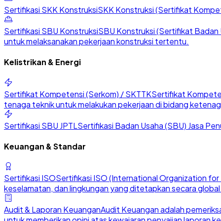
Sertifikasi SKK Konstruksi
SKK Konstruksi (Sertifikat Kompete
Sertifikasi SBU Konstruksi
SBU Konstruksi (Sertifikat Badan U
untuk melaksanakan pekerjaan konstruksi tertentu.
Kelistrikan & Energi
Sertifikat Kompetensi (Serkom) / SKTTK
Sertifikat Kompete
tenaga teknik untuk melakukan pekerjaan di bidang ketenaga
Sertifikasi SBU JPTL
Sertifikasi Badan Usaha (SBU) Jasa Penu
Keuangan & Standar
Sertifikasi ISO
Sertifikasi ISO (International Organization 
keselamatan, dan lingkungan yang ditetapkan secara global
Audit & Laporan Keuangan
Audit Keuangan adalah pemeriksa
untuk memberikan opini atas kewajaran penyajian laporan k