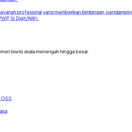
ayanan profesional yang memberikan bimbingan, pendampingan
WP 16 Digit/NIK).
men bisnis skala menengah hingga besar.
an OSS
jasa