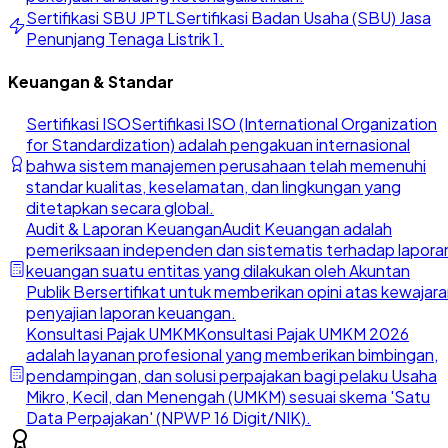
Sertifikasi SBU JPTL
Sertifikasi Badan Usaha (SBU) Jasa
Penunjang Tenaga Listrik 1.
Keuangan & Standar
Sertifikasi ISO
Sertifikasi ISO (International Organization
for Standardization) adalah pengakuan internasional
bahwa sistem manajemen perusahaan telah memenuhi
standar kualitas, keselamatan, dan lingkungan yang
ditetapkan secara global.
Audit & Laporan Keuangan
Audit Keuangan adalah
pemeriksaan independen dan sistematis terhadap lapora
keuangan suatu entitas yang dilakukan oleh Akuntan
Publik Bersertifikat untuk memberikan opini atas kewajar
penyajian laporan keuangan.
Konsultasi Pajak UMKM
Konsultasi Pajak UMKM 2026
adalah layanan profesional yang memberikan bimbingan,
pendampingan, dan solusi perpajakan bagi pelaku Usaha
Mikro, Kecil, dan Menengah (UMKM) sesuai skema 'Satu
Data Perpajakan' (NPWP 16 Digit/NIK).