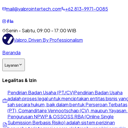
mail@valprointertech.com
+
62
813
-
9971
-
0085
Senin - Sabtu, 09:00 - 17:00 WIB
Valpro
.
Driven By Professionalism
Beranda
Layanan
Legalitas & Izin
Pendirian Badan Usaha (PT/CV)
Pendirian Badan Usaha
adalah proses legal untuk menciptakan entitas bisnis yan
sah secara hukum, baik dalam bentuk Perseroan Terbatas
(PT), Comanditaire Vennootschap (CV), maupun Yayasan.
Pengurusan NPWP & OSS
OSS RBA (Online Single
Submission Berbasis Risiko) adalah sistem perizinan