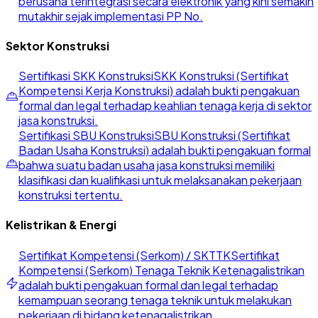
berusaha terintegrasi secara elektronik yang kini semakin
mutakhir sejak implementasi PP No.
Sektor Konstruksi
Sertifikasi SKK Konstruksi
SKK Konstruksi (Sertifikat
Kompetensi Kerja Konstruksi) adalah bukti pengakuan
formal dan legal terhadap keahlian tenaga kerja di sektor
jasa konstruksi.
Sertifikasi SBU Konstruksi
SBU Konstruksi (Sertifikat
Badan Usaha Konstruksi) adalah bukti pengakuan formal
bahwa suatu badan usaha jasa konstruksi memiliki
klasifikasi dan kualifikasi untuk melaksanakan pekerjaan
konstruksi tertentu.
Kelistrikan & Energi
Sertifikat Kompetensi (Serkom) / SKTTK
Sertifikat
Kompetensi (Serkom) Tenaga Teknik Ketenagalistrikan
adalah bukti pengakuan formal dan legal terhadap
kemampuan seorang tenaga teknik untuk melakukan
pekerjaan di bidang ketenagalistrikan.