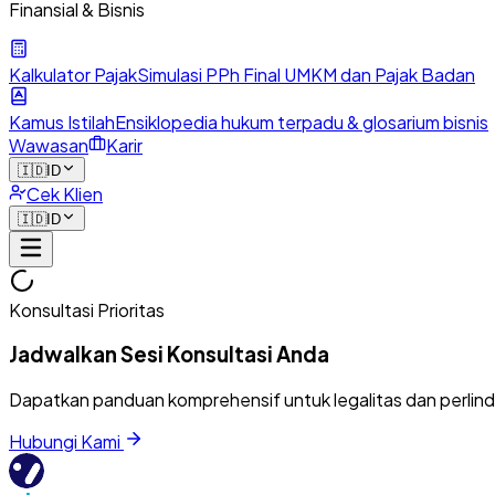
Finansial & Bisnis
Kalkulator Pajak
Simulasi PPh Final UMKM dan Pajak Badan
Kamus Istilah
Ensiklopedia hukum terpadu & glosarium bisnis
Wawasan
Karir
🇮🇩
ID
Cek Klien
🇮🇩
ID
Konsultasi Prioritas
Jadwalkan Sesi Konsultasi Anda
Dapatkan panduan komprehensif untuk legalitas dan perlin
Hubungi Kami