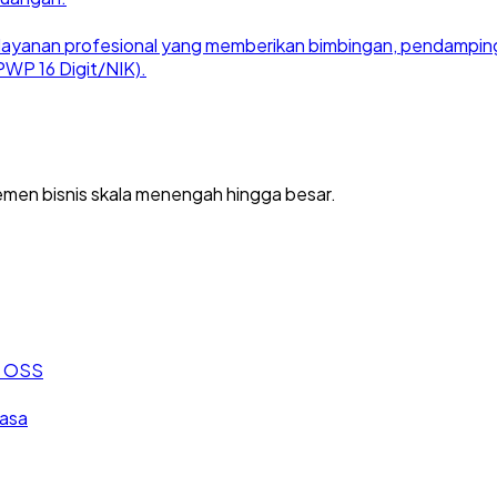
ayanan profesional yang memberikan bimbingan, pendampingan
WP 16 Digit/NIK).
men bisnis skala menengah hingga besar.
an OSS
jasa