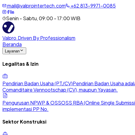
mail@valprointertech.com
+
62
813
-
9971
-
0085
Senin - Sabtu, 09:00 - 17:00 WIB
Valpro
.
Driven By Professionalism
Beranda
Layanan
Legalitas & Izin
Pendirian Badan Usaha (PT/CV)
Pendirian Badan Usaha adala
Comanditaire Vennootschap (CV), maupun Yayasan.
Pengurusan NPWP & OSS
OSS RBA (Online Single Submission
implementasi PP No.
Sektor Konstruksi