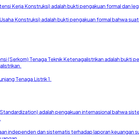
nsi Kerja Konstruksi) adalah bukti pengakuan formal dan legal
saha Konstruksi) adalah bukti pengakuan formal bahwa suatu ba
nsi (Serkom) Tenaga Teknik Ketenagalistrikan adalah bukti
listrikan.
njang Tenaga Listrik 1.
for Standardization) adalah pengakuan internasional bahwa si
.
an independen dan sistematis terhadap laporan keuangan suat
euangan.