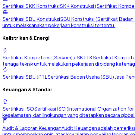
Sertifikasi SKK Konstruksi
SKK Konstruksi (Sertifikat Kompete
Sertifikasi SBU Konstruksi
SBU Konstruksi (Sertifikat Badan U
untuk melaksanakan pekerjaan konstruksi tertentu.
Kelistrikan & Energi
Sertifikat Kompetensi (Serkom) / SKTTK
Sertifikat Kompete
tenaga teknik untuk melakukan pekerjaan di bidang ketenaga
Sertifikasi SBU JPTL
Sertifikasi Badan Usaha (SBU) Jasa Penu
Keuangan & Standar
Sertifikasi ISO
Sertifikasi ISO (International Organization 
keselamatan, dan lingkungan yang ditetapkan secara global
Audit & Laporan Keuangan
Audit Keuangan adalah pemeriksa
untuk memberikan opini atas kewajaran penyajian laporan k