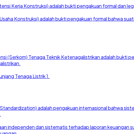
nsi Kerja Konstruksi) adalah bukti pengakuan formal dan legal
saha Konstruksi) adalah bukti pengakuan formal bahwa suatu ba
nsi (Serkom) Tenaga Teknik Ketenagalistrikan adalah bukti
listrikan.
njang Tenaga Listrik 1.
for Standardization) adalah pengakuan internasional bahwa si
.
an independen dan sistematis terhadap laporan keuangan suat
euangan.