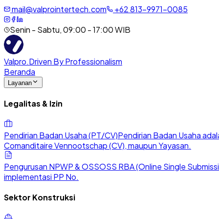
mail@valprointertech.com
+
62
813
-
9971
-
0085
Senin - Sabtu, 09:00 - 17:00 WIB
Valpro
.
Driven By Professionalism
Beranda
Layanan
Legalitas & Izin
Pendirian Badan Usaha (PT/CV)
Pendirian Badan Usaha adala
Comanditaire Vennootschap (CV), maupun Yayasan.
Pengurusan NPWP & OSS
OSS RBA (Online Single Submission
implementasi PP No.
Sektor Konstruksi