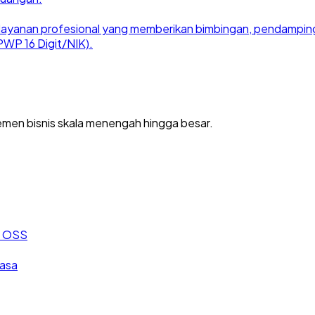
ayanan profesional yang memberikan bimbingan, pendampingan
WP 16 Digit/NIK).
men bisnis skala menengah hingga besar.
an OSS
jasa