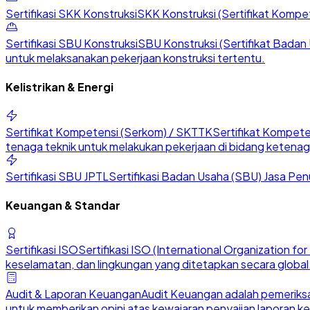
Sertifikasi SKK Konstruksi
SKK Konstruksi (Sertifikat Kompete
Sertifikasi SBU Konstruksi
SBU Konstruksi (Sertifikat Badan U
untuk melaksanakan pekerjaan konstruksi tertentu.
Kelistrikan & Energi
Sertifikat Kompetensi (Serkom) / SKTTK
Sertifikat Kompete
tenaga teknik untuk melakukan pekerjaan di bidang ketenaga
Sertifikasi SBU JPTL
Sertifikasi Badan Usaha (SBU) Jasa Penu
Keuangan & Standar
Sertifikasi ISO
Sertifikasi ISO (International Organization 
keselamatan, dan lingkungan yang ditetapkan secara global
Audit & Laporan Keuangan
Audit Keuangan adalah pemeriksa
untuk memberikan opini atas kewajaran penyajian laporan k