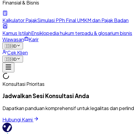
Finansial & Bisnis
Kalkulator Pajak
Simulasi PPh Final UMKM dan Pajak Badan
Kamus Istilah
Ensiklopedia hukum terpadu & glosarium bisnis
Wawasan
Karir
🇮🇩
ID
Cek Klien
🇮🇩
ID
Konsultasi Prioritas
Jadwalkan Sesi Konsultasi Anda
Dapatkan panduan komprehensif untuk legalitas dan perlin
Hubungi Kami