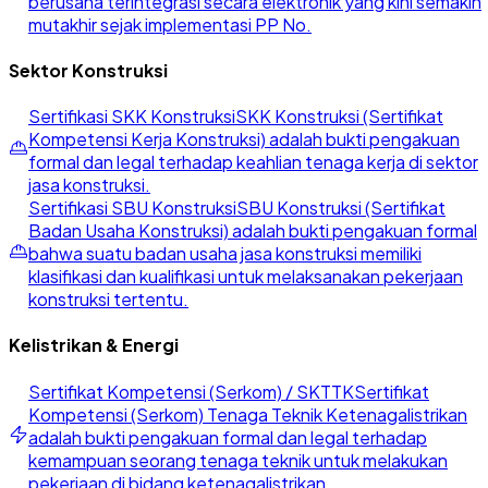
berusaha terintegrasi secara elektronik yang kini semakin
mutakhir sejak implementasi PP No.
Sektor Konstruksi
Sertifikasi SKK Konstruksi
SKK Konstruksi (Sertifikat
Kompetensi Kerja Konstruksi) adalah bukti pengakuan
formal dan legal terhadap keahlian tenaga kerja di sektor
jasa konstruksi.
Sertifikasi SBU Konstruksi
SBU Konstruksi (Sertifikat
Badan Usaha Konstruksi) adalah bukti pengakuan formal
bahwa suatu badan usaha jasa konstruksi memiliki
klasifikasi dan kualifikasi untuk melaksanakan pekerjaan
konstruksi tertentu.
Kelistrikan & Energi
Sertifikat Kompetensi (Serkom) / SKTTK
Sertifikat
Kompetensi (Serkom) Tenaga Teknik Ketenagalistrikan
adalah bukti pengakuan formal dan legal terhadap
kemampuan seorang tenaga teknik untuk melakukan
pekerjaan di bidang ketenagalistrikan.