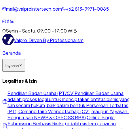
mail@valprointertech.com
+
62
813
-
9971
-
0085
Senin - Sabtu, 09:00 - 17:00 WIB
Valpro
.
Driven By Professionalism
Beranda
Layanan
Legalitas & Izin
Pendirian Badan Usaha (PT/CV)
Pendirian Badan Usaha
adalah proses legal untuk menciptakan entitas bisnis yan
sah secara hukum, baik dalam bentuk Perseroan Terbatas
(PT), Comanditaire Vennootschap (CV), maupun Yayasan.
Pengurusan NPWP & OSS
OSS RBA (Online Single
Submission Berbasis Risiko) adalah sistem perizinan