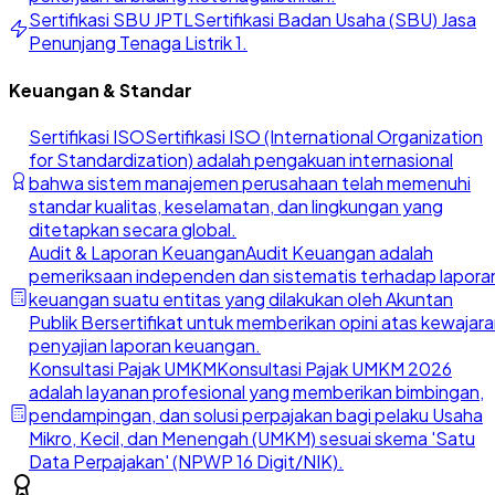
Sertifikasi SBU JPTL
Sertifikasi Badan Usaha (SBU) Jasa
Penunjang Tenaga Listrik 1.
Keuangan & Standar
Sertifikasi ISO
Sertifikasi ISO (International Organization
for Standardization) adalah pengakuan internasional
bahwa sistem manajemen perusahaan telah memenuhi
standar kualitas, keselamatan, dan lingkungan yang
ditetapkan secara global.
Audit & Laporan Keuangan
Audit Keuangan adalah
pemeriksaan independen dan sistematis terhadap lapora
keuangan suatu entitas yang dilakukan oleh Akuntan
Publik Bersertifikat untuk memberikan opini atas kewajar
penyajian laporan keuangan.
Konsultasi Pajak UMKM
Konsultasi Pajak UMKM 2026
adalah layanan profesional yang memberikan bimbingan,
pendampingan, dan solusi perpajakan bagi pelaku Usaha
Mikro, Kecil, dan Menengah (UMKM) sesuai skema 'Satu
Data Perpajakan' (NPWP 16 Digit/NIK).