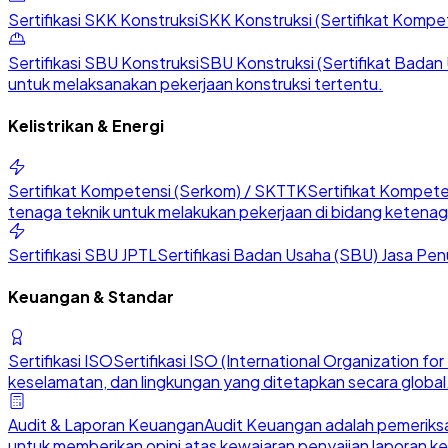
Sertifikasi SKK Konstruksi
SKK Konstruksi (Sertifikat Kompete
Sertifikasi SBU Konstruksi
SBU Konstruksi (Sertifikat Badan U
untuk melaksanakan pekerjaan konstruksi tertentu.
Kelistrikan & Energi
Sertifikat Kompetensi (Serkom) / SKTTK
Sertifikat Kompete
tenaga teknik untuk melakukan pekerjaan di bidang ketenaga
Sertifikasi SBU JPTL
Sertifikasi Badan Usaha (SBU) Jasa Penu
Keuangan & Standar
Sertifikasi ISO
Sertifikasi ISO (International Organization 
keselamatan, dan lingkungan yang ditetapkan secara global
Audit & Laporan Keuangan
Audit Keuangan adalah pemeriksa
untuk memberikan opini atas kewajaran penyajian laporan k