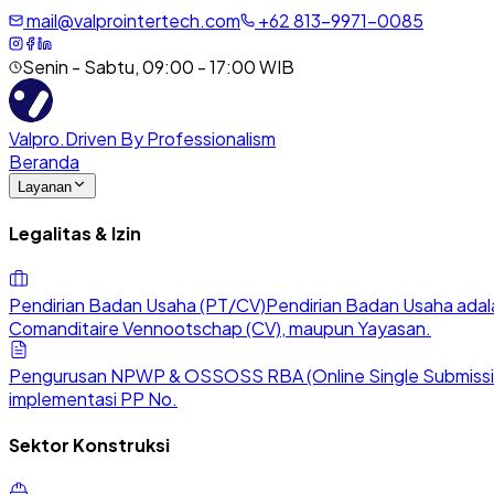
mail@valprointertech.com
+
62
813
-
9971
-
0085
Senin - Sabtu, 09:00 - 17:00 WIB
Valpro
.
Driven By Professionalism
Beranda
Layanan
Legalitas & Izin
Pendirian Badan Usaha (PT/CV)
Pendirian Badan Usaha adala
Comanditaire Vennootschap (CV), maupun Yayasan.
Pengurusan NPWP & OSS
OSS RBA (Online Single Submission
implementasi PP No.
Sektor Konstruksi