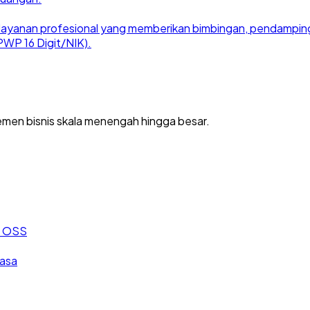
ayanan profesional yang memberikan bimbingan, pendampingan
WP 16 Digit/NIK).
men bisnis skala menengah hingga besar.
an OSS
jasa