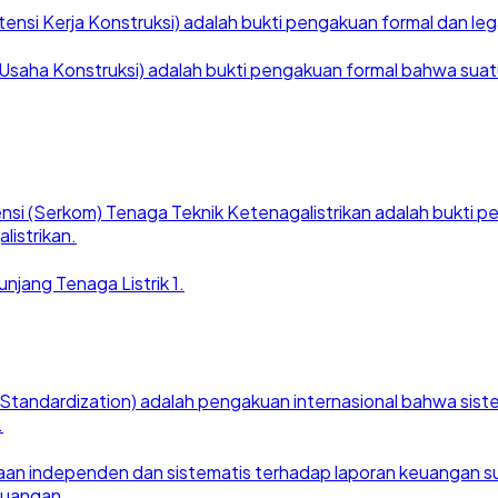
nsi Kerja Konstruksi) adalah bukti pengakuan formal dan legal
saha Konstruksi) adalah bukti pengakuan formal bahwa suatu ba
nsi (Serkom) Tenaga Teknik Ketenagalistrikan adalah bukti
listrikan.
njang Tenaga Listrik 1.
for Standardization) adalah pengakuan internasional bahwa si
.
an independen dan sistematis terhadap laporan keuangan suat
euangan.