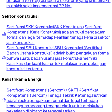
berusaha terintegrasi secara elektronik yang kini semakin
mutakhir sejak implementasi PP No.
Sektor Konstruksi
Sertifikasi SKK Konstruksi
SKK Konstruksi (Sertifikat
Kompetensi Kerja Konstruksi) adalah bukti pengakuan
formal dan legal terhadap keahlian tenaga kerja di sektor
jasa konstruksi.
Sertifikasi SBU Konstruksi
SBU Konstruksi (Sertifikat
Badan Usaha Konstruksi) adalah bukti pengakuan formal
bahwa suatu badan usaha jasa konstruksi memiliki
klasifikasi dan kualifikasi untuk melaksanakan pekerjaan
konstruksi tertentu.
Kelistrikan & Energi
Sertifikat Kompetensi (Serkom) / SKTTK
Sertifikat
Kompetensi (Serkom) Tenaga Teknik Ketenagalistrikan
adalah bukti pengakuan formal dan legal terhadap
kemampuan seorang tenaga teknik untuk melakukan
pekerjaan di bidang ketenagalistrikan.