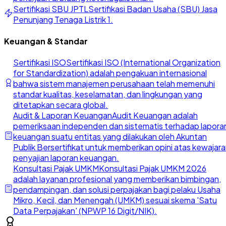
Sertifikasi SBU JPTL
Sertifikasi Badan Usaha (SBU) Jasa
Penunjang Tenaga Listrik 1.
Keuangan & Standar
Sertifikasi ISO
Sertifikasi ISO (International Organization
for Standardization) adalah pengakuan internasional
bahwa sistem manajemen perusahaan telah memenuhi
standar kualitas, keselamatan, dan lingkungan yang
ditetapkan secara global.
Audit & Laporan Keuangan
Audit Keuangan adalah
pemeriksaan independen dan sistematis terhadap lapora
keuangan suatu entitas yang dilakukan oleh Akuntan
Publik Bersertifikat untuk memberikan opini atas kewajar
penyajian laporan keuangan.
Konsultasi Pajak UMKM
Konsultasi Pajak UMKM 2026
adalah layanan profesional yang memberikan bimbingan,
pendampingan, dan solusi perpajakan bagi pelaku Usaha
Mikro, Kecil, dan Menengah (UMKM) sesuai skema 'Satu
Data Perpajakan' (NPWP 16 Digit/NIK).