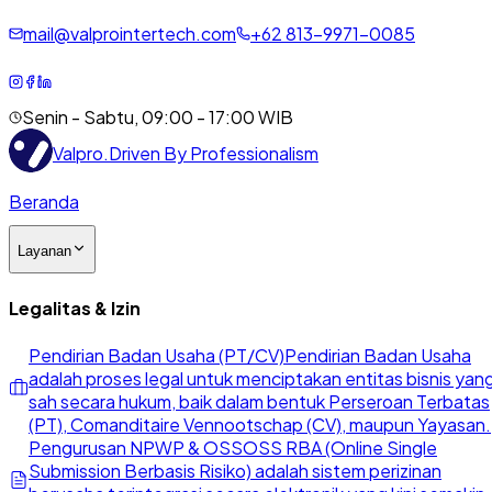
mail@valprointertech.com
+
62
813
-
9971
-
0085
Senin - Sabtu, 09:00 - 17:00 WIB
Valpro
.
Driven By Professionalism
Beranda
Layanan
Legalitas & Izin
Pendirian Badan Usaha (PT/CV)
Pendirian Badan Usaha
adalah proses legal untuk menciptakan entitas bisnis yan
sah secara hukum, baik dalam bentuk Perseroan Terbatas
(PT), Comanditaire Vennootschap (CV), maupun Yayasan.
Pengurusan NPWP & OSS
OSS RBA (Online Single
Submission Berbasis Risiko) adalah sistem perizinan