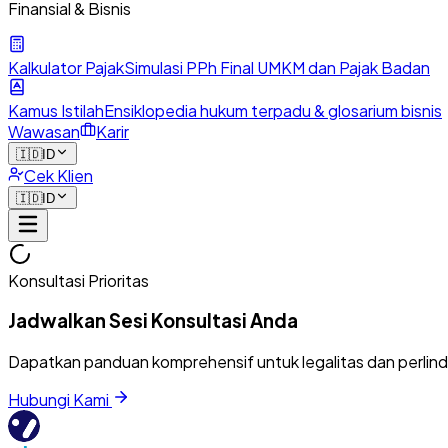
Finansial & Bisnis
Kalkulator Pajak
Simulasi PPh Final UMKM dan Pajak Badan
Kamus Istilah
Ensiklopedia hukum terpadu & glosarium bisnis
Wawasan
Karir
🇮🇩
ID
Cek Klien
🇮🇩
ID
Konsultasi Prioritas
Jadwalkan Sesi Konsultasi Anda
Dapatkan panduan komprehensif untuk legalitas dan perlin
Hubungi Kami