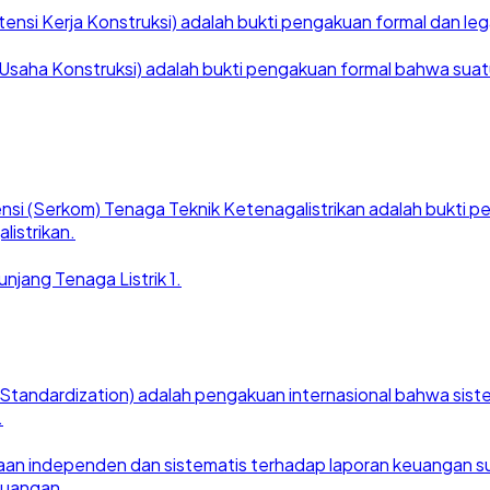
nsi Kerja Konstruksi) adalah bukti pengakuan formal dan legal
saha Konstruksi) adalah bukti pengakuan formal bahwa suatu ba
nsi (Serkom) Tenaga Teknik Ketenagalistrikan adalah bukti
listrikan.
njang Tenaga Listrik 1.
for Standardization) adalah pengakuan internasional bahwa si
.
an independen dan sistematis terhadap laporan keuangan suat
euangan.