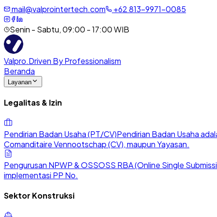
mail@valprointertech.com
+
62
813
-
9971
-
0085
Senin - Sabtu, 09:00 - 17:00 WIB
Valpro
.
Driven By Professionalism
Beranda
Layanan
Legalitas & Izin
Pendirian Badan Usaha (PT/CV)
Pendirian Badan Usaha adala
Comanditaire Vennootschap (CV), maupun Yayasan.
Pengurusan NPWP & OSS
OSS RBA (Online Single Submission
implementasi PP No.
Sektor Konstruksi