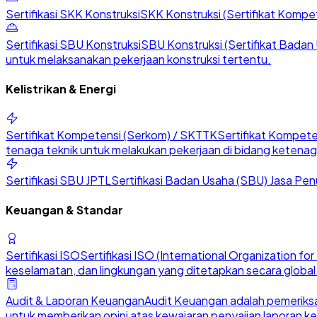
Sertifikasi SKK Konstruksi
SKK Konstruksi (Sertifikat Kompete
Sertifikasi SBU Konstruksi
SBU Konstruksi (Sertifikat Badan U
untuk melaksanakan pekerjaan konstruksi tertentu.
Kelistrikan & Energi
Sertifikat Kompetensi (Serkom) / SKTTK
Sertifikat Kompete
tenaga teknik untuk melakukan pekerjaan di bidang ketenaga
Sertifikasi SBU JPTL
Sertifikasi Badan Usaha (SBU) Jasa Penu
Keuangan & Standar
Sertifikasi ISO
Sertifikasi ISO (International Organization 
keselamatan, dan lingkungan yang ditetapkan secara global
Audit & Laporan Keuangan
Audit Keuangan adalah pemeriksa
untuk memberikan opini atas kewajaran penyajian laporan k