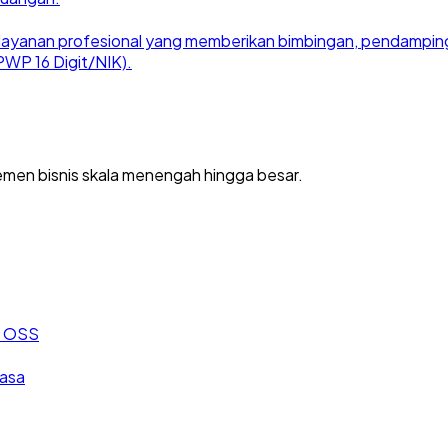
ayanan profesional yang memberikan bimbingan, pendampingan
WP 16 Digit/NIK).
men bisnis skala menengah hingga besar.
an OSS
jasa