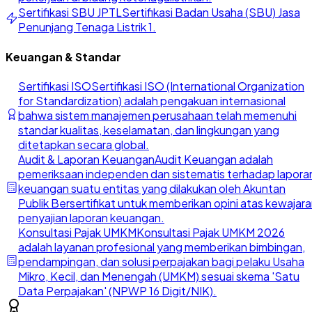
Sertifikasi SBU JPTL
Sertifikasi Badan Usaha (SBU) Jasa
Penunjang Tenaga Listrik 1.
Keuangan & Standar
Sertifikasi ISO
Sertifikasi ISO (International Organization
for Standardization) adalah pengakuan internasional
bahwa sistem manajemen perusahaan telah memenuhi
standar kualitas, keselamatan, dan lingkungan yang
ditetapkan secara global.
Audit & Laporan Keuangan
Audit Keuangan adalah
pemeriksaan independen dan sistematis terhadap lapora
keuangan suatu entitas yang dilakukan oleh Akuntan
Publik Bersertifikat untuk memberikan opini atas kewajar
penyajian laporan keuangan.
Konsultasi Pajak UMKM
Konsultasi Pajak UMKM 2026
adalah layanan profesional yang memberikan bimbingan,
pendampingan, dan solusi perpajakan bagi pelaku Usaha
Mikro, Kecil, dan Menengah (UMKM) sesuai skema 'Satu
Data Perpajakan' (NPWP 16 Digit/NIK).