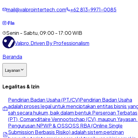
mail@valprointertech.com
+
62
813
-
9971
-
0085
Senin - Sabtu, 09:00 - 17:00 WIB
Valpro
.
Driven By Professionalism
Beranda
Layanan
Legalitas & Izin
Pendirian Badan Usaha (PT/CV)
Pendirian Badan Usaha
adalah proses legal untuk menciptakan entitas bisnis yan
sah secara hukum, baik dalam bentuk Perseroan Terbatas
(PT), Comanditaire Vennootschap (CV), maupun Yayasan.
Pengurusan NPWP & OSS
OSS RBA (Online Single
Submission Berbasis Risiko) adalah sistem perizinan