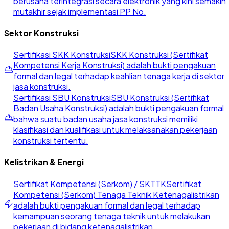
berusaha terintegrasi secara elektronik yang kini semakin
mutakhir sejak implementasi PP No.
Sektor Konstruksi
Sertifikasi SKK Konstruksi
SKK Konstruksi (Sertifikat
Kompetensi Kerja Konstruksi) adalah bukti pengakuan
formal dan legal terhadap keahlian tenaga kerja di sektor
jasa konstruksi.
Sertifikasi SBU Konstruksi
SBU Konstruksi (Sertifikat
Badan Usaha Konstruksi) adalah bukti pengakuan formal
bahwa suatu badan usaha jasa konstruksi memiliki
klasifikasi dan kualifikasi untuk melaksanakan pekerjaan
konstruksi tertentu.
Kelistrikan & Energi
Sertifikat Kompetensi (Serkom) / SKTTK
Sertifikat
Kompetensi (Serkom) Tenaga Teknik Ketenagalistrikan
adalah bukti pengakuan formal dan legal terhadap
kemampuan seorang tenaga teknik untuk melakukan
pekerjaan di bidang ketenagalistrikan.