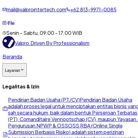
mail@valprointertech.com
+
62
813
-
9971
-
0085
Senin - Sabtu, 09:00 - 17:00 WIB
Valpro
.
Driven By Professionalism
Beranda
Layanan
Legalitas & Izin
Pendirian Badan Usaha (PT/CV)
Pendirian Badan Usaha
adalah proses legal untuk menciptakan entitas bisnis yan
sah secara hukum, baik dalam bentuk Perseroan Terbatas
(PT), Comanditaire Vennootschap (CV), maupun Yayasan.
Pengurusan NPWP & OSS
OSS RBA (Online Single
Submission Berbasis Risiko) adalah sistem perizinan