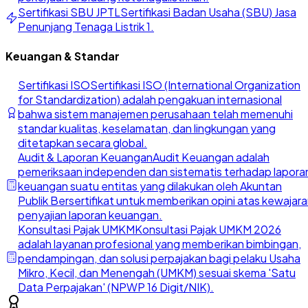
Sertifikasi SBU JPTL
Sertifikasi Badan Usaha (SBU) Jasa
Penunjang Tenaga Listrik 1.
Keuangan & Standar
Sertifikasi ISO
Sertifikasi ISO (International Organization
for Standardization) adalah pengakuan internasional
bahwa sistem manajemen perusahaan telah memenuhi
standar kualitas, keselamatan, dan lingkungan yang
ditetapkan secara global.
Audit & Laporan Keuangan
Audit Keuangan adalah
pemeriksaan independen dan sistematis terhadap lapora
keuangan suatu entitas yang dilakukan oleh Akuntan
Publik Bersertifikat untuk memberikan opini atas kewajar
penyajian laporan keuangan.
Konsultasi Pajak UMKM
Konsultasi Pajak UMKM 2026
adalah layanan profesional yang memberikan bimbingan,
pendampingan, dan solusi perpajakan bagi pelaku Usaha
Mikro, Kecil, dan Menengah (UMKM) sesuai skema 'Satu
Data Perpajakan' (NPWP 16 Digit/NIK).