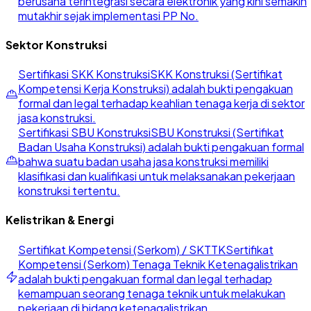
berusaha terintegrasi secara elektronik yang kini semakin
mutakhir sejak implementasi PP No.
Sektor Konstruksi
Sertifikasi SKK Konstruksi
SKK Konstruksi (Sertifikat
Kompetensi Kerja Konstruksi) adalah bukti pengakuan
formal dan legal terhadap keahlian tenaga kerja di sektor
jasa konstruksi.
Sertifikasi SBU Konstruksi
SBU Konstruksi (Sertifikat
Badan Usaha Konstruksi) adalah bukti pengakuan formal
bahwa suatu badan usaha jasa konstruksi memiliki
klasifikasi dan kualifikasi untuk melaksanakan pekerjaan
konstruksi tertentu.
Kelistrikan & Energi
Sertifikat Kompetensi (Serkom) / SKTTK
Sertifikat
Kompetensi (Serkom) Tenaga Teknik Ketenagalistrikan
adalah bukti pengakuan formal dan legal terhadap
kemampuan seorang tenaga teknik untuk melakukan
pekerjaan di bidang ketenagalistrikan.