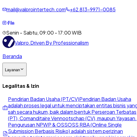
mail@valprointertech.com
+
62
813
-
9971
-
0085
Senin - Sabtu, 09:00 - 17:00 WIB
Valpro
.
Driven By Professionalism
Beranda
Layanan
Legalitas & Izin
Pendirian Badan Usaha (PT/CV)
Pendirian Badan Usaha
adalah proses legal untuk menciptakan entitas bisnis yan
sah secara hukum, baik dalam bentuk Perseroan Terbatas
(PT), Comanditaire Vennootschap (CV), maupun Yayasan.
Pengurusan NPWP & OSS
OSS RBA (Online Single
Submission Berbasis Risiko) adalah sistem perizinan