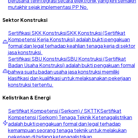
berusaha terintegrasi secara elektronik yang kini semakin
mutakhir sejak implementasi PP No.
Sektor Konstruksi
Sertifikasi SKK Konstruksi
SKK Konstruksi (Sertifikat
Kompetensi Kerja Konstruksi) adalah bukti pengakuan
formal dan legal terhadap keahlian tenaga kerja di sektor
jasa konstruksi.
Sertifikasi SBU Konstruksi
SBU Konstruksi (Sertifikat
Badan Usaha Konstruksi) adalah bukti pengakuan formal
bahwa suatu badan usaha jasa konstruksi memiliki
klasifikasi dan kualifikasi untuk melaksanakan pekerjaan
konstruksi tertentu.
Kelistrikan & Energi
Sertifikat Kompetensi (Serkom) / SKTTK
Sertifikat
Kompetensi (Serkom) Tenaga Teknik Ketenagalistrikan
adalah bukti pengakuan formal dan legal terhadap
kemampuan seorang tenaga teknik untuk melakukan
pekerjaan di bidang ketenagalistrikan.