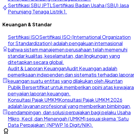
Sertifikasi SBU JPTL
Sertifikasi Badan Usaha (SBU) Jasa
Penunjang Tenaga Listrik 1.
Keuangan & Standar
Sertifikasi ISO
Sertifikasi ISO (International Organization
for Standardization) adalah pengakuan internasional
bahwa sistem manajemen perusahaan telah memenuhi
standar kualitas, keselamatan, dan lingkungan yang
ditetapkan secara global.
Audit & Laporan Keuangan
Audit Keuangan adalah
pemeriksaan independen dan sistematis terhadap lapora
keuangan suatu entitas yang dilakukan oleh Akuntan
Publik Bersertifikat untuk memberikan opini atas kewajar
penyajian laporan keuangan.
Konsultasi Pajak UMKM
Konsultasi Pajak UMKM 2026
adalah layanan profesional yang memberikan bimbingan,
pendampingan, dan solusi perpajakan bagi pelaku Usaha
Mikro, Kecil, dan Menengah (UMKM) sesuai skema 'Satu
Data Perpajakan' (NPWP 16 Digit/NIK).