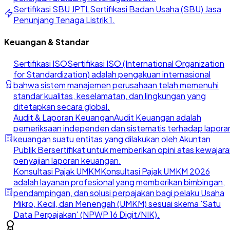
Sertifikasi SBU JPTL
Sertifikasi Badan Usaha (SBU) Jasa
Penunjang Tenaga Listrik 1.
Keuangan & Standar
Sertifikasi ISO
Sertifikasi ISO (International Organization
for Standardization) adalah pengakuan internasional
bahwa sistem manajemen perusahaan telah memenuhi
standar kualitas, keselamatan, dan lingkungan yang
ditetapkan secara global.
Audit & Laporan Keuangan
Audit Keuangan adalah
pemeriksaan independen dan sistematis terhadap lapora
keuangan suatu entitas yang dilakukan oleh Akuntan
Publik Bersertifikat untuk memberikan opini atas kewajar
penyajian laporan keuangan.
Konsultasi Pajak UMKM
Konsultasi Pajak UMKM 2026
adalah layanan profesional yang memberikan bimbingan,
pendampingan, dan solusi perpajakan bagi pelaku Usaha
Mikro, Kecil, dan Menengah (UMKM) sesuai skema 'Satu
Data Perpajakan' (NPWP 16 Digit/NIK).