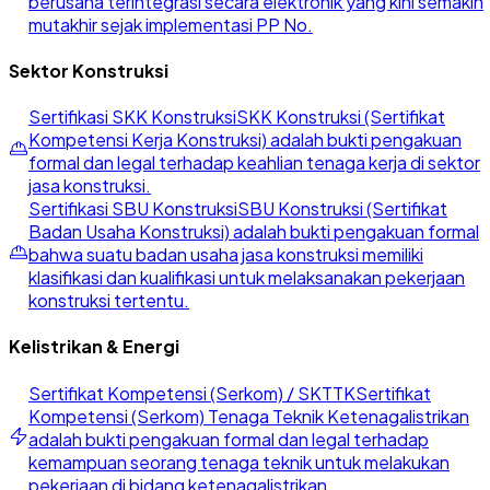
berusaha terintegrasi secara elektronik yang kini semakin
mutakhir sejak implementasi PP No.
Sektor Konstruksi
Sertifikasi SKK Konstruksi
SKK Konstruksi (Sertifikat
Kompetensi Kerja Konstruksi) adalah bukti pengakuan
formal dan legal terhadap keahlian tenaga kerja di sektor
jasa konstruksi.
Sertifikasi SBU Konstruksi
SBU Konstruksi (Sertifikat
Badan Usaha Konstruksi) adalah bukti pengakuan formal
bahwa suatu badan usaha jasa konstruksi memiliki
klasifikasi dan kualifikasi untuk melaksanakan pekerjaan
konstruksi tertentu.
Kelistrikan & Energi
Sertifikat Kompetensi (Serkom) / SKTTK
Sertifikat
Kompetensi (Serkom) Tenaga Teknik Ketenagalistrikan
adalah bukti pengakuan formal dan legal terhadap
kemampuan seorang tenaga teknik untuk melakukan
pekerjaan di bidang ketenagalistrikan.