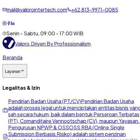
mail@valprointertech.com
+
62
813
-
9971
-
0085
Senin - Sabtu, 09:00 - 17:00 WIB
Valpro
.
Driven By Professionalism
Beranda
Layanan
Legalitas & Izin
Pendirian Badan Usaha (PT/CV)
Pendirian Badan Usaha
adalah proses legal untuk menciptakan entitas bisnis yan
sah secara hukum, baik dalam bentuk Perseroan Terbatas
(PT), Comanditaire Vennootschap (CV), maupun Yayasan.
Pengurusan NPWP & OSS
OSS RBA (Online Single
Submission Berbasis Risiko) adalah sistem perizinan