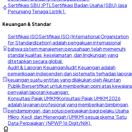
Sertifikasi SBU JPTL
Sertifikasi Badan Usaha (SBU) Jasa
Penunjang Tenaga Listrik 1.
Keuangan & Standar
Sertifikasi ISO
Sertifikasi ISO (International Organization
for Standardization) adalah pengakuan internasional
bahwa sistem manajemen perusahaan telah memenuhi
standar kualitas, keselamatan, dan lingkungan yang
ditetapkan secara global.
Audit & Laporan Keuangan
Audit Keuangan adalah
pemeriksaan independen dan sistematis terhadap lapora
keuangan suatu entitas yang dilakukan oleh Akuntan
Publik Bersertifikat untuk memberikan opini atas kewajar
penyajian laporan keuangan.
Konsultasi Pajak UMKM
Konsultasi Pajak UMKM 2026
adalah layanan profesional yang memberikan bimbingan,
pendampingan, dan solusi perpajakan bagi pelaku Usaha
Mikro, Kecil, dan Menengah (UMKM) sesuai skema 'Satu
Data Perpajakan' (NPWP 16 Digit/NIK).