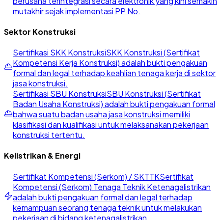
berusaha terintegrasi secara elektronik yang kini semakin
mutakhir sejak implementasi PP No.
Sektor Konstruksi
Sertifikasi SKK Konstruksi
SKK Konstruksi (Sertifikat
Kompetensi Kerja Konstruksi) adalah bukti pengakuan
formal dan legal terhadap keahlian tenaga kerja di sektor
jasa konstruksi.
Sertifikasi SBU Konstruksi
SBU Konstruksi (Sertifikat
Badan Usaha Konstruksi) adalah bukti pengakuan formal
bahwa suatu badan usaha jasa konstruksi memiliki
klasifikasi dan kualifikasi untuk melaksanakan pekerjaan
konstruksi tertentu.
Kelistrikan & Energi
Sertifikat Kompetensi (Serkom) / SKTTK
Sertifikat
Kompetensi (Serkom) Tenaga Teknik Ketenagalistrikan
adalah bukti pengakuan formal dan legal terhadap
kemampuan seorang tenaga teknik untuk melakukan
pekerjaan di bidang ketenagalistrikan.