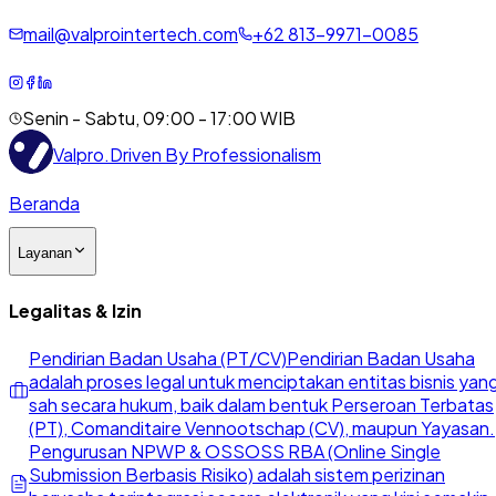
mail@valprointertech.com
+
62
813
-
9971
-
0085
Senin - Sabtu, 09:00 - 17:00 WIB
Valpro
.
Driven By Professionalism
Beranda
Layanan
Legalitas & Izin
Pendirian Badan Usaha (PT/CV)
Pendirian Badan Usaha
adalah proses legal untuk menciptakan entitas bisnis yan
sah secara hukum, baik dalam bentuk Perseroan Terbatas
(PT), Comanditaire Vennootschap (CV), maupun Yayasan.
Pengurusan NPWP & OSS
OSS RBA (Online Single
Submission Berbasis Risiko) adalah sistem perizinan