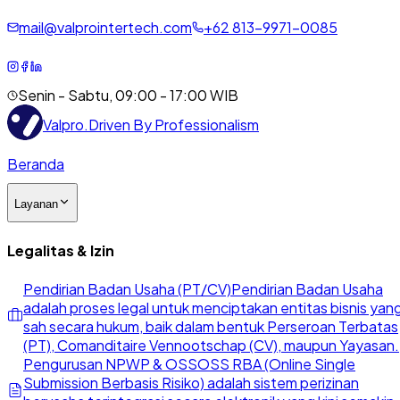
mail@valprointertech.com
+
62
813
-
9971
-
0085
Senin - Sabtu, 09:00 - 17:00 WIB
Valpro
.
Driven By Professionalism
Beranda
Layanan
Legalitas & Izin
Pendirian Badan Usaha (PT/CV)
Pendirian Badan Usaha
adalah proses legal untuk menciptakan entitas bisnis yan
sah secara hukum, baik dalam bentuk Perseroan Terbatas
(PT), Comanditaire Vennootschap (CV), maupun Yayasan.
Pengurusan NPWP & OSS
OSS RBA (Online Single
Submission Berbasis Risiko) adalah sistem perizinan