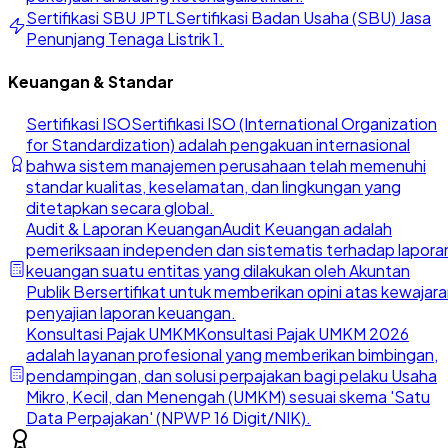
Sertifikasi SBU JPTL
Sertifikasi Badan Usaha (SBU) Jasa
Penunjang Tenaga Listrik 1.
Keuangan & Standar
Sertifikasi ISO
Sertifikasi ISO (International Organization
for Standardization) adalah pengakuan internasional
bahwa sistem manajemen perusahaan telah memenuhi
standar kualitas, keselamatan, dan lingkungan yang
ditetapkan secara global.
Audit & Laporan Keuangan
Audit Keuangan adalah
pemeriksaan independen dan sistematis terhadap lapora
keuangan suatu entitas yang dilakukan oleh Akuntan
Publik Bersertifikat untuk memberikan opini atas kewajar
penyajian laporan keuangan.
Konsultasi Pajak UMKM
Konsultasi Pajak UMKM 2026
adalah layanan profesional yang memberikan bimbingan,
pendampingan, dan solusi perpajakan bagi pelaku Usaha
Mikro, Kecil, dan Menengah (UMKM) sesuai skema 'Satu
Data Perpajakan' (NPWP 16 Digit/NIK).