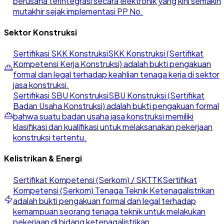
berusaha terintegrasi secara elektronik yang kini semakin
mutakhir sejak implementasi PP No.
Sektor Konstruksi
Sertifikasi SKK Konstruksi
SKK Konstruksi (Sertifikat
Kompetensi Kerja Konstruksi) adalah bukti pengakuan
formal dan legal terhadap keahlian tenaga kerja di sektor
jasa konstruksi.
Sertifikasi SBU Konstruksi
SBU Konstruksi (Sertifikat
Badan Usaha Konstruksi) adalah bukti pengakuan formal
bahwa suatu badan usaha jasa konstruksi memiliki
klasifikasi dan kualifikasi untuk melaksanakan pekerjaan
konstruksi tertentu.
Kelistrikan & Energi
Sertifikat Kompetensi (Serkom) / SKTTK
Sertifikat
Kompetensi (Serkom) Tenaga Teknik Ketenagalistrikan
adalah bukti pengakuan formal dan legal terhadap
kemampuan seorang tenaga teknik untuk melakukan
pekerjaan di bidang ketenagalistrikan.