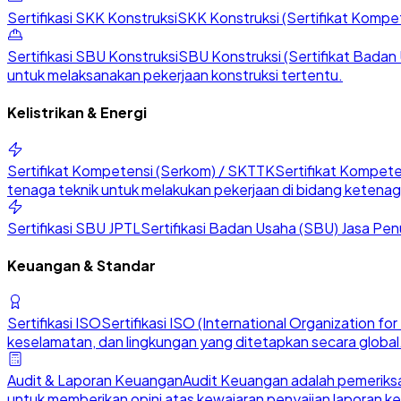
Sertifikasi SKK Konstruksi
SKK Konstruksi (Sertifikat Kompete
Sertifikasi SBU Konstruksi
SBU Konstruksi (Sertifikat Badan U
untuk melaksanakan pekerjaan konstruksi tertentu.
Kelistrikan & Energi
Sertifikat Kompetensi (Serkom) / SKTTK
Sertifikat Kompete
tenaga teknik untuk melakukan pekerjaan di bidang ketenaga
Sertifikasi SBU JPTL
Sertifikasi Badan Usaha (SBU) Jasa Penu
Keuangan & Standar
Sertifikasi ISO
Sertifikasi ISO (International Organization 
keselamatan, dan lingkungan yang ditetapkan secara global
Audit & Laporan Keuangan
Audit Keuangan adalah pemeriksa
untuk memberikan opini atas kewajaran penyajian laporan k