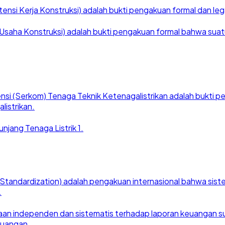
nsi Kerja Konstruksi) adalah bukti pengakuan formal dan legal
saha Konstruksi) adalah bukti pengakuan formal bahwa suatu ba
nsi (Serkom) Tenaga Teknik Ketenagalistrikan adalah bukti
listrikan.
njang Tenaga Listrik 1.
for Standardization) adalah pengakuan internasional bahwa si
.
an independen dan sistematis terhadap laporan keuangan suat
euangan.