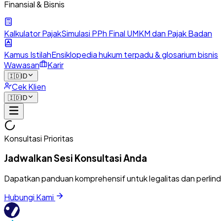
Finansial & Bisnis
Kalkulator Pajak
Simulasi PPh Final UMKM dan Pajak Badan
Kamus Istilah
Ensiklopedia hukum terpadu & glosarium bisnis
Wawasan
Karir
🇮🇩
ID
Cek Klien
🇮🇩
ID
Konsultasi Prioritas
Jadwalkan Sesi Konsultasi Anda
Dapatkan panduan komprehensif untuk legalitas dan perlin
Hubungi Kami