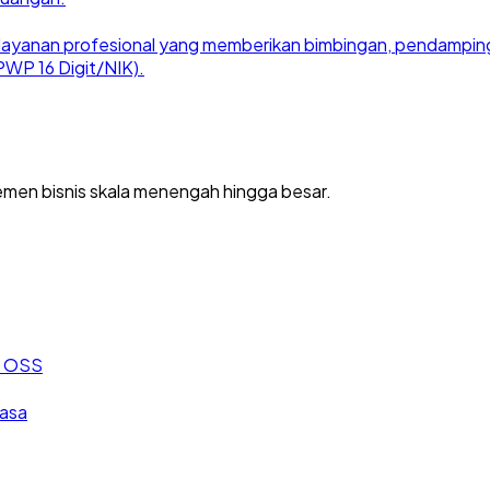
ayanan profesional yang memberikan bimbingan, pendampingan
WP 16 Digit/NIK).
men bisnis skala menengah hingga besar.
an OSS
jasa