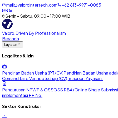
mail@valprointertech.com
+
62
813
-
9971
-
0085
Senin - Sabtu, 09:00 - 17:00 WIB
Valpro
.
Driven By Professionalism
Beranda
Layanan
Legalitas & Izin
Pendirian Badan Usaha (PT/CV)
Pendirian Badan Usaha adala
Comanditaire Vennootschap (CV), maupun Yayasan.
Pengurusan NPWP & OSS
OSS RBA (Online Single Submission
implementasi PP No.
Sektor Konstruksi