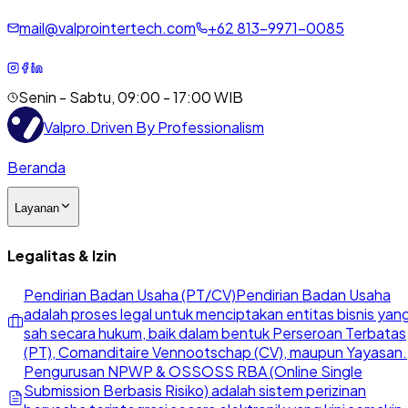
mail@valprointertech.com
+
62
813
-
9971
-
0085
Senin - Sabtu, 09:00 - 17:00 WIB
Valpro
.
Driven By Professionalism
Beranda
Layanan
Legalitas & Izin
Pendirian Badan Usaha (PT/CV)
Pendirian Badan Usaha
adalah proses legal untuk menciptakan entitas bisnis yan
sah secara hukum, baik dalam bentuk Perseroan Terbatas
(PT), Comanditaire Vennootschap (CV), maupun Yayasan.
Pengurusan NPWP & OSS
OSS RBA (Online Single
Submission Berbasis Risiko) adalah sistem perizinan