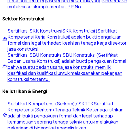
berusaha terintegrasi secara elektronik yang kini semakin
mutakhir sejak implementasi PP No.
Sektor Konstruksi
Sertifikasi SKK Konstruksi
SKK Konstruksi (Sertifikat
Kompetensi Kerja Konstruksi) adalah bukti pengakuan
formal dan legal terhadap keahlian tenaga kerja di sektor
jasa konstruksi.
Sertifikasi SBU Konstruksi
SBU Konstruksi (Sertifikat
Badan Usaha Konstruksi) adalah bukti pengakuan formal
bahwa suatu badan usaha jasa konstruksi memiliki
klasifikasi dan kualifikasi untuk melaksanakan pekerjaan
konstruksi tertentu.
Kelistrikan & Energi
Sertifikat Kompetensi (Serkom) / SKTTK
Sertifikat
Kompetensi (Serkom) Tenaga Teknik Ketenagalistrikan
adalah bukti pengakuan formal dan legal terhadap
kemampuan seorang tenaga teknik untuk melakukan
pekerjaan di bidang ketenagalistrikan.