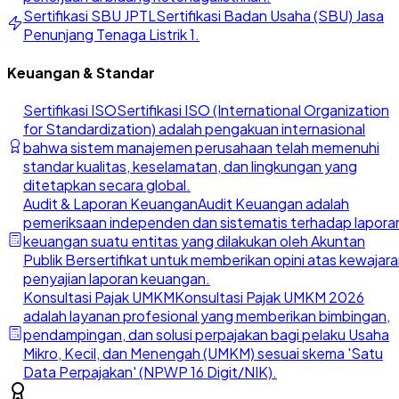
Sertifikasi SBU JPTL
Sertifikasi Badan Usaha (SBU) Jasa
Penunjang Tenaga Listrik 1.
Keuangan & Standar
Sertifikasi ISO
Sertifikasi ISO (International Organization
for Standardization) adalah pengakuan internasional
bahwa sistem manajemen perusahaan telah memenuhi
standar kualitas, keselamatan, dan lingkungan yang
ditetapkan secara global.
Audit & Laporan Keuangan
Audit Keuangan adalah
pemeriksaan independen dan sistematis terhadap lapora
keuangan suatu entitas yang dilakukan oleh Akuntan
Publik Bersertifikat untuk memberikan opini atas kewajar
penyajian laporan keuangan.
Konsultasi Pajak UMKM
Konsultasi Pajak UMKM 2026
adalah layanan profesional yang memberikan bimbingan,
pendampingan, dan solusi perpajakan bagi pelaku Usaha
Mikro, Kecil, dan Menengah (UMKM) sesuai skema 'Satu
Data Perpajakan' (NPWP 16 Digit/NIK).