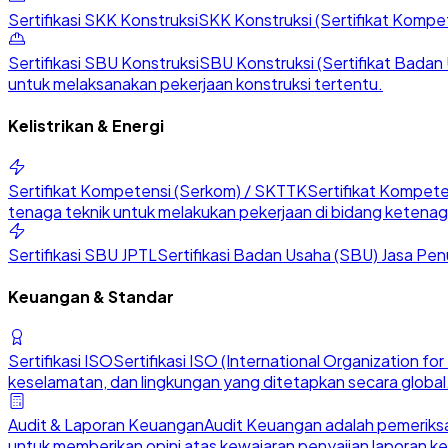
Sertifikasi SKK Konstruksi
SKK Konstruksi (Sertifikat Kompete
Sertifikasi SBU Konstruksi
SBU Konstruksi (Sertifikat Badan U
untuk melaksanakan pekerjaan konstruksi tertentu.
Kelistrikan & Energi
Sertifikat Kompetensi (Serkom) / SKTTK
Sertifikat Kompete
tenaga teknik untuk melakukan pekerjaan di bidang ketenaga
Sertifikasi SBU JPTL
Sertifikasi Badan Usaha (SBU) Jasa Penu
Keuangan & Standar
Sertifikasi ISO
Sertifikasi ISO (International Organization 
keselamatan, dan lingkungan yang ditetapkan secara global
Audit & Laporan Keuangan
Audit Keuangan adalah pemeriksa
untuk memberikan opini atas kewajaran penyajian laporan k