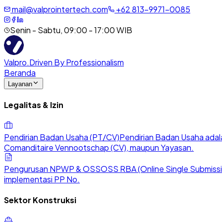
mail@valprointertech.com
+
62
813
-
9971
-
0085
Senin - Sabtu, 09:00 - 17:00 WIB
Valpro
.
Driven By Professionalism
Beranda
Layanan
Legalitas & Izin
Pendirian Badan Usaha (PT/CV)
Pendirian Badan Usaha adala
Comanditaire Vennootschap (CV), maupun Yayasan.
Pengurusan NPWP & OSS
OSS RBA (Online Single Submission
implementasi PP No.
Sektor Konstruksi