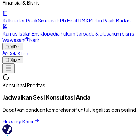
Finansial & Bisnis
Kalkulator Pajak
Simulasi PPh Final UMKM dan Pajak Badan
Kamus Istilah
Ensiklopedia hukum terpadu & glosarium bisnis
Wawasan
Karir
🇮🇩
ID
Cek Klien
🇮🇩
ID
Konsultasi Prioritas
Jadwalkan Sesi Konsultasi Anda
Dapatkan panduan komprehensif untuk legalitas dan perlin
Hubungi Kami