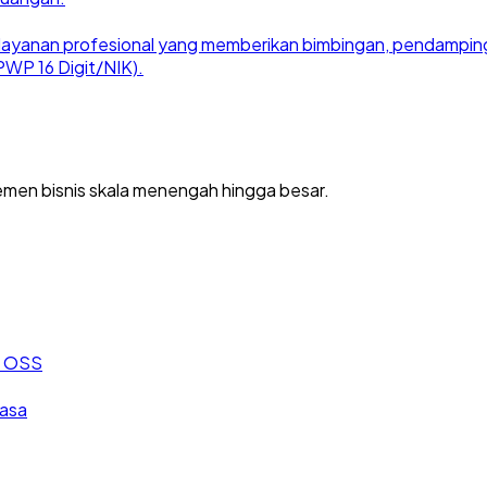
ayanan profesional yang memberikan bimbingan, pendampingan
WP 16 Digit/NIK).
men bisnis skala menengah hingga besar.
an OSS
jasa