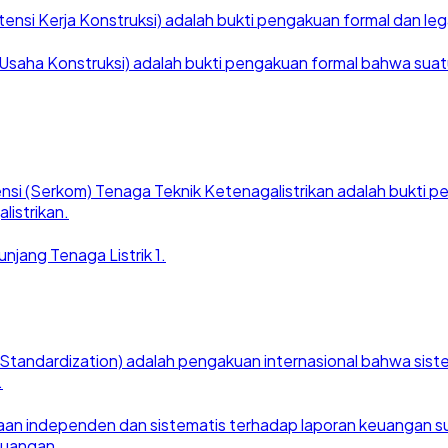
nsi Kerja Konstruksi) adalah bukti pengakuan formal dan legal
saha Konstruksi) adalah bukti pengakuan formal bahwa suatu ba
nsi (Serkom) Tenaga Teknik Ketenagalistrikan adalah bukti
listrikan.
njang Tenaga Listrik 1.
for Standardization) adalah pengakuan internasional bahwa si
.
an independen dan sistematis terhadap laporan keuangan suat
euangan.