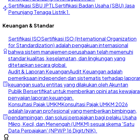
Sertifikasi SBU JPTL
Sertifikasi Badan Usaha (SBU) Jasa
Penunjang Tenaga Listrik 1.
Keuangan & Standar
Sertifikasi ISO
Sertifikasi ISO (International Organization
for Standardization) adalah pengakuan internasional
bahwa sistem manajemen perusahaan telah memenuhi
standar kualitas, keselamatan, dan lingkungan yang
ditetapkan secara global.
Audit & Laporan Keuangan
Audit Keuangan adalah
pemeriksaan independen dan sistematis terhadap lapora
keuangan suatu entitas yang dilakukan oleh Akuntan
Publik Bersertifikat untuk memberikan opini atas kewajar
penyajian laporan keuangan.
Konsultasi Pajak UMKM
Konsultasi Pajak UMKM 2026
adalah layanan profesional yang memberikan bimbingan,
pendampingan, dan solusi perpajakan bagi pelaku Usaha
Mikro, Kecil, dan Menengah (UMKM) sesuai skema 'Satu
Data Perpajakan' (NPWP 16 Digit/NIK).