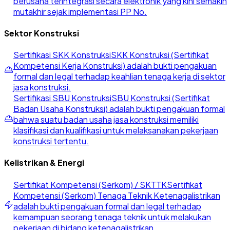
berusaha terintegrasi secara elektronik yang kini semakin
mutakhir sejak implementasi PP No.
Sektor Konstruksi
Sertifikasi SKK Konstruksi
SKK Konstruksi (Sertifikat
Kompetensi Kerja Konstruksi) adalah bukti pengakuan
formal dan legal terhadap keahlian tenaga kerja di sektor
jasa konstruksi.
Sertifikasi SBU Konstruksi
SBU Konstruksi (Sertifikat
Badan Usaha Konstruksi) adalah bukti pengakuan formal
bahwa suatu badan usaha jasa konstruksi memiliki
klasifikasi dan kualifikasi untuk melaksanakan pekerjaan
konstruksi tertentu.
Kelistrikan & Energi
Sertifikat Kompetensi (Serkom) / SKTTK
Sertifikat
Kompetensi (Serkom) Tenaga Teknik Ketenagalistrikan
adalah bukti pengakuan formal dan legal terhadap
kemampuan seorang tenaga teknik untuk melakukan
pekerjaan di bidang ketenagalistrikan.