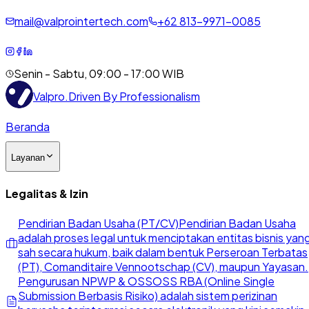
mail@valprointertech.com
+
62
813
-
9971
-
0085
Senin - Sabtu, 09:00 - 17:00 WIB
Valpro
.
Driven By Professionalism
Beranda
Layanan
Legalitas & Izin
Pendirian Badan Usaha (PT/CV)
Pendirian Badan Usaha
adalah proses legal untuk menciptakan entitas bisnis yan
sah secara hukum, baik dalam bentuk Perseroan Terbatas
(PT), Comanditaire Vennootschap (CV), maupun Yayasan.
Pengurusan NPWP & OSS
OSS RBA (Online Single
Submission Berbasis Risiko) adalah sistem perizinan