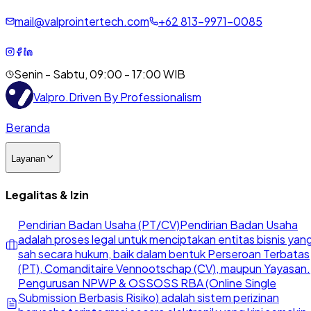
mail@valprointertech.com
+
62
813
-
9971
-
0085
Senin - Sabtu, 09:00 - 17:00 WIB
Valpro
.
Driven By Professionalism
Beranda
Layanan
Legalitas & Izin
Pendirian Badan Usaha (PT/CV)
Pendirian Badan Usaha
adalah proses legal untuk menciptakan entitas bisnis yan
sah secara hukum, baik dalam bentuk Perseroan Terbatas
(PT), Comanditaire Vennootschap (CV), maupun Yayasan.
Pengurusan NPWP & OSS
OSS RBA (Online Single
Submission Berbasis Risiko) adalah sistem perizinan