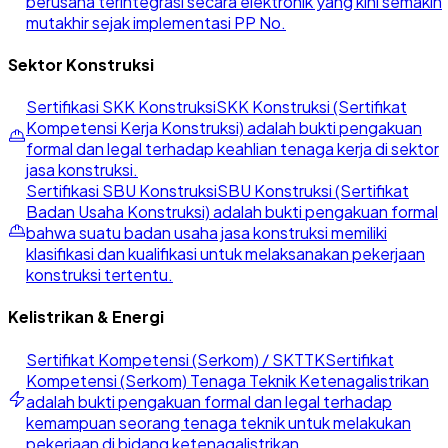
berusaha terintegrasi secara elektronik yang kini semakin
mutakhir sejak implementasi PP No.
Sektor Konstruksi
Sertifikasi SKK Konstruksi
SKK Konstruksi (Sertifikat
Kompetensi Kerja Konstruksi) adalah bukti pengakuan
formal dan legal terhadap keahlian tenaga kerja di sektor
jasa konstruksi.
Sertifikasi SBU Konstruksi
SBU Konstruksi (Sertifikat
Badan Usaha Konstruksi) adalah bukti pengakuan formal
bahwa suatu badan usaha jasa konstruksi memiliki
klasifikasi dan kualifikasi untuk melaksanakan pekerjaan
konstruksi tertentu.
Kelistrikan & Energi
Sertifikat Kompetensi (Serkom) / SKTTK
Sertifikat
Kompetensi (Serkom) Tenaga Teknik Ketenagalistrikan
adalah bukti pengakuan formal dan legal terhadap
kemampuan seorang tenaga teknik untuk melakukan
pekerjaan di bidang ketenagalistrikan.