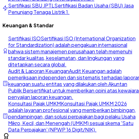
Sertifikasi SBU JPTL
Sertifikasi Badan Usaha (SBU) Jasa
Penunjang Tenaga Listrik 1.
Keuangan & Standar
Sertifikasi ISO
Sertifikasi ISO (International Organization
for Standardization) adalah pengakuan internasional
bahwa sistem manajemen perusahaan telah memenuhi
standar kualitas, keselamatan, dan lingkungan yang
ditetapkan secara global.
Audit & Laporan Keuangan
Audit Keuangan adalah
pemeriksaan independen dan sistematis terhadap lapora
keuangan suatu entitas yang dilakukan oleh Akuntan
Publik Bersertifikat untuk memberikan opini atas kewajar
penyajian laporan keuangan.
Konsultasi Pajak UMKM
Konsultasi Pajak UMKM 2026
adalah layanan profesional yang memberikan bimbingan,
pendampingan, dan solusi perpajakan bagi pelaku Usaha
Mikro, Kecil, dan Menengah (UMKM) sesuai skema 'Satu
Data Perpajakan' (NPWP 16 Digit/NIK).