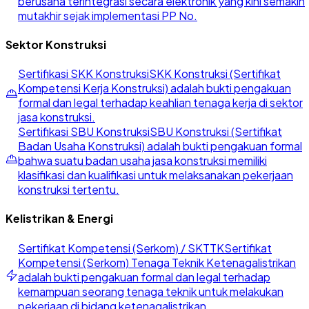
berusaha terintegrasi secara elektronik yang kini semakin
mutakhir sejak implementasi PP No.
Sektor Konstruksi
Sertifikasi SKK Konstruksi
SKK Konstruksi (Sertifikat
Kompetensi Kerja Konstruksi) adalah bukti pengakuan
formal dan legal terhadap keahlian tenaga kerja di sektor
jasa konstruksi.
Sertifikasi SBU Konstruksi
SBU Konstruksi (Sertifikat
Badan Usaha Konstruksi) adalah bukti pengakuan formal
bahwa suatu badan usaha jasa konstruksi memiliki
klasifikasi dan kualifikasi untuk melaksanakan pekerjaan
konstruksi tertentu.
Kelistrikan & Energi
Sertifikat Kompetensi (Serkom) / SKTTK
Sertifikat
Kompetensi (Serkom) Tenaga Teknik Ketenagalistrikan
adalah bukti pengakuan formal dan legal terhadap
kemampuan seorang tenaga teknik untuk melakukan
pekerjaan di bidang ketenagalistrikan.