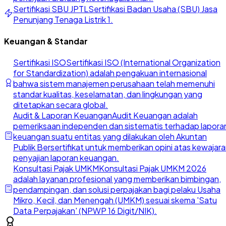
Sertifikasi SBU JPTL
Sertifikasi Badan Usaha (SBU) Jasa
Penunjang Tenaga Listrik 1.
Keuangan & Standar
Sertifikasi ISO
Sertifikasi ISO (International Organization
for Standardization) adalah pengakuan internasional
bahwa sistem manajemen perusahaan telah memenuhi
standar kualitas, keselamatan, dan lingkungan yang
ditetapkan secara global.
Audit & Laporan Keuangan
Audit Keuangan adalah
pemeriksaan independen dan sistematis terhadap lapora
keuangan suatu entitas yang dilakukan oleh Akuntan
Publik Bersertifikat untuk memberikan opini atas kewajar
penyajian laporan keuangan.
Konsultasi Pajak UMKM
Konsultasi Pajak UMKM 2026
adalah layanan profesional yang memberikan bimbingan,
pendampingan, dan solusi perpajakan bagi pelaku Usaha
Mikro, Kecil, dan Menengah (UMKM) sesuai skema 'Satu
Data Perpajakan' (NPWP 16 Digit/NIK).