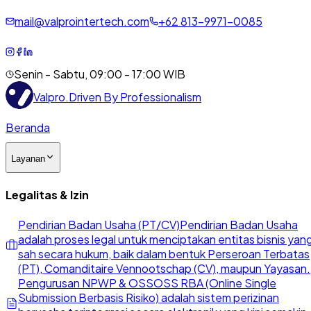
mail@valprointertech.com
+
62
813
-
9971
-
0085
Senin - Sabtu, 09:00 - 17:00 WIB
Valpro
.
Driven By Professionalism
Beranda
Layanan
Legalitas & Izin
Pendirian Badan Usaha (PT/CV)
Pendirian Badan Usaha
adalah proses legal untuk menciptakan entitas bisnis yan
sah secara hukum, baik dalam bentuk Perseroan Terbatas
(PT), Comanditaire Vennootschap (CV), maupun Yayasan.
Pengurusan NPWP & OSS
OSS RBA (Online Single
Submission Berbasis Risiko) adalah sistem perizinan