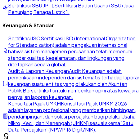
Sertifikasi SBU JPTL
Sertifikasi Badan Usaha (SBU) Jasa
Penunjang Tenaga Listrik 1.
Keuangan & Standar
Sertifikasi ISO
Sertifikasi ISO (International Organization
for Standardization) adalah pengakuan internasional
bahwa sistem manajemen perusahaan telah memenuhi
standar kualitas, keselamatan, dan lingkungan yang
ditetapkan secara global.
Audit & Laporan Keuangan
Audit Keuangan adalah
pemeriksaan independen dan sistematis terhadap lapora
keuangan suatu entitas yang dilakukan oleh Akuntan
Publik Bersertifikat untuk memberikan opini atas kewajar
penyajian laporan keuangan.
Konsultasi Pajak UMKM
Konsultasi Pajak UMKM 2026
adalah layanan profesional yang memberikan bimbingan,
pendampingan, dan solusi perpajakan bagi pelaku Usaha
Mikro, Kecil, dan Menengah (UMKM) sesuai skema 'Satu
Data Perpajakan' (NPWP 16 Digit/NIK).