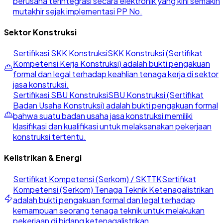
berusaha terintegrasi secara elektronik yang kini semakin
mutakhir sejak implementasi PP No.
Sektor Konstruksi
Sertifikasi SKK Konstruksi
SKK Konstruksi (Sertifikat
Kompetensi Kerja Konstruksi) adalah bukti pengakuan
formal dan legal terhadap keahlian tenaga kerja di sektor
jasa konstruksi.
Sertifikasi SBU Konstruksi
SBU Konstruksi (Sertifikat
Badan Usaha Konstruksi) adalah bukti pengakuan formal
bahwa suatu badan usaha jasa konstruksi memiliki
klasifikasi dan kualifikasi untuk melaksanakan pekerjaan
konstruksi tertentu.
Kelistrikan & Energi
Sertifikat Kompetensi (Serkom) / SKTTK
Sertifikat
Kompetensi (Serkom) Tenaga Teknik Ketenagalistrikan
adalah bukti pengakuan formal dan legal terhadap
kemampuan seorang tenaga teknik untuk melakukan
pekerjaan di bidang ketenagalistrikan.