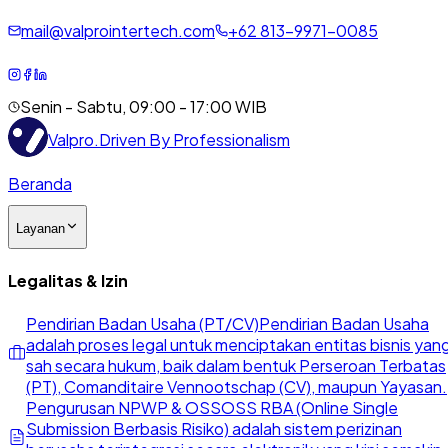
mail@valprointertech.com
+
62
813
-
9971
-
0085
Senin - Sabtu, 09:00 - 17:00 WIB
Valpro
.
Driven By Professionalism
Beranda
Layanan
Legalitas & Izin
Pendirian Badan Usaha (PT/CV)
Pendirian Badan Usaha
adalah proses legal untuk menciptakan entitas bisnis yan
sah secara hukum, baik dalam bentuk Perseroan Terbatas
(PT), Comanditaire Vennootschap (CV), maupun Yayasan.
Pengurusan NPWP & OSS
OSS RBA (Online Single
Submission Berbasis Risiko) adalah sistem perizinan