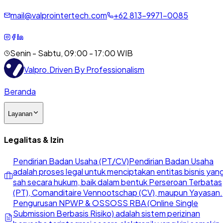
mail@valprointertech.com
+
62
813
-
9971
-
0085
Senin - Sabtu, 09:00 - 17:00 WIB
Valpro
.
Driven By Professionalism
Beranda
Layanan
Legalitas & Izin
Pendirian Badan Usaha (PT/CV)
Pendirian Badan Usaha
adalah proses legal untuk menciptakan entitas bisnis yan
sah secara hukum, baik dalam bentuk Perseroan Terbatas
(PT), Comanditaire Vennootschap (CV), maupun Yayasan.
Pengurusan NPWP & OSS
OSS RBA (Online Single
Submission Berbasis Risiko) adalah sistem perizinan