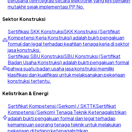
berusaha terintegrasi secara elektronik yang kini semakin
mutakhir sejak implementasi PP No.
Sektor Konstruksi
Sertifikasi SKK Konstruksi
SKK Konstruksi (Sertifikat
Kompetensi Kerja Konstruksi) adalah bukti pengakuan
formal dan legal terhadap keahlian tenaga kerja di sektor
jasa konstruksi.
Sertifikasi SBU Konstruksi
SBU Konstruksi (Sertifikat
Badan Usaha Konstruksi) adalah bukti pengakuan formal
bahwa suatu badan usaha jasa konstruksi memiliki
klasifikasi dan kualifikasi untuk melaksanakan pekerjaan
konstruksi tertentu.
Kelistrikan & Energi
Sertifikat Kompetensi (Serkom) / SKTTK
Sertifikat
Kompetensi (Serkom) Tenaga Teknik Ketenagalistrikan
adalah bukti pengakuan formal dan legal terhadap
kemampuan seorang tenaga teknik untuk melakukan
pekerjaan di bidang ketenagalistrikan.