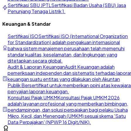
Sertifikasi SBU JPTL
Sertifikasi Badan Usaha (SBU) Jasa
Penunjang Tenaga Listrik 1.
Keuangan & Standar
Sertifikasi ISO
Sertifikasi ISO (International Organization
for Standardization) adalah pengakuan internasional
bahwa sistem manajemen perusahaan telah memenuhi
standar kualitas, keselamatan, dan lingkungan yang
ditetapkan secara global.
Audit & Laporan Keuangan
Audit Keuangan adalah
pemeriksaan independen dan sistematis terhadap lapora
keuangan suatu entitas yang dilakukan oleh Akuntan
Publik Bersertifikat untuk memberikan opini atas kewajar
penyajian laporan keuangan.
Konsultasi Pajak UMKM
Konsultasi Pajak UMKM 2026
adalah layanan profesional yang memberikan bimbingan,
pendampingan, dan solusi perpajakan bagi pelaku Usaha
Mikro, Kecil, dan Menengah (UMKM) sesuai skema 'Satu
Data Perpajakan' (NPWP 16 Digit/NIK).