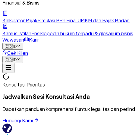
Finansial & Bisnis
Kalkulator Pajak
Simulasi PPh Final UMKM dan Pajak Badan
Kamus Istilah
Ensiklopedia hukum terpadu & glosarium bisnis
Wawasan
Karir
🇮🇩
ID
Cek Klien
🇮🇩
ID
Konsultasi Prioritas
Jadwalkan Sesi Konsultasi Anda
Dapatkan panduan komprehensif untuk legalitas dan perlin
Hubungi Kami