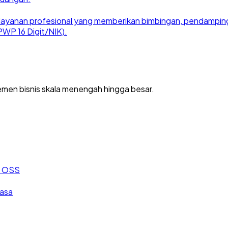
ayanan profesional yang memberikan bimbingan, pendampingan
WP 16 Digit/NIK).
men bisnis skala menengah hingga besar.
an OSS
jasa