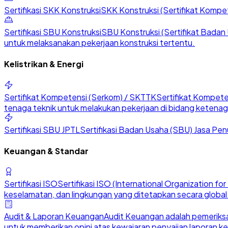
Sertifikasi SKK Konstruksi
SKK Konstruksi (Sertifikat Kompete
Sertifikasi SBU Konstruksi
SBU Konstruksi (Sertifikat Badan U
untuk melaksanakan pekerjaan konstruksi tertentu.
Kelistrikan & Energi
Sertifikat Kompetensi (Serkom) / SKTTK
Sertifikat Kompete
tenaga teknik untuk melakukan pekerjaan di bidang ketenaga
Sertifikasi SBU JPTL
Sertifikasi Badan Usaha (SBU) Jasa Penu
Keuangan & Standar
Sertifikasi ISO
Sertifikasi ISO (International Organization 
keselamatan, dan lingkungan yang ditetapkan secara global
Audit & Laporan Keuangan
Audit Keuangan adalah pemeriksa
untuk memberikan opini atas kewajaran penyajian laporan k