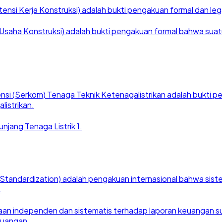
nsi Kerja Konstruksi) adalah bukti pengakuan formal dan legal
saha Konstruksi) adalah bukti pengakuan formal bahwa suatu ba
nsi (Serkom) Tenaga Teknik Ketenagalistrikan adalah bukti
listrikan.
njang Tenaga Listrik 1.
for Standardization) adalah pengakuan internasional bahwa si
.
an independen dan sistematis terhadap laporan keuangan suat
euangan.