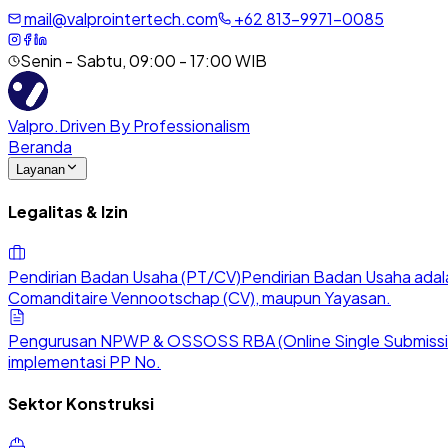
mail@valprointertech.com
+
62
813
-
9971
-
0085
Senin - Sabtu, 09:00 - 17:00 WIB
Valpro
.
Driven By Professionalism
Beranda
Layanan
Legalitas & Izin
Pendirian Badan Usaha (PT/CV)
Pendirian Badan Usaha adala
Comanditaire Vennootschap (CV), maupun Yayasan.
Pengurusan NPWP & OSS
OSS RBA (Online Single Submission
implementasi PP No.
Sektor Konstruksi