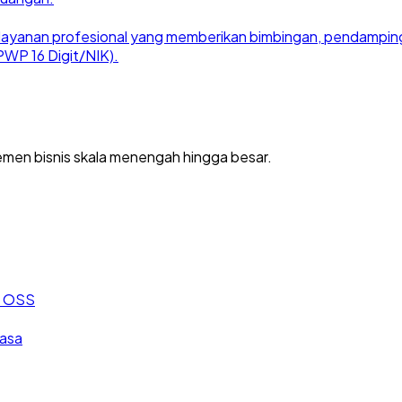
ayanan profesional yang memberikan bimbingan, pendampingan
WP 16 Digit/NIK).
men bisnis skala menengah hingga besar.
an OSS
jasa