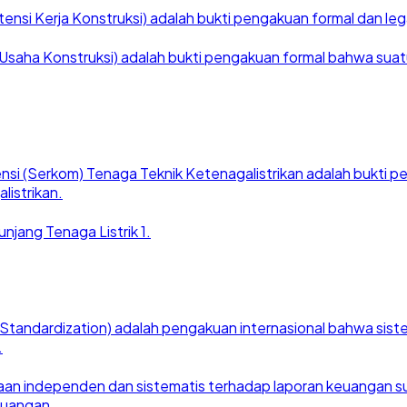
nsi Kerja Konstruksi) adalah bukti pengakuan formal dan legal
saha Konstruksi) adalah bukti pengakuan formal bahwa suatu ba
nsi (Serkom) Tenaga Teknik Ketenagalistrikan adalah bukti
listrikan.
njang Tenaga Listrik 1.
for Standardization) adalah pengakuan internasional bahwa si
.
an independen dan sistematis terhadap laporan keuangan suat
euangan.