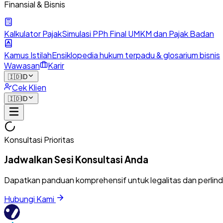
Finansial & Bisnis
Kalkulator Pajak
Simulasi PPh Final UMKM dan Pajak Badan
Kamus Istilah
Ensiklopedia hukum terpadu & glosarium bisnis
Wawasan
Karir
🇮🇩
ID
Cek Klien
🇮🇩
ID
Konsultasi Prioritas
Jadwalkan Sesi Konsultasi Anda
Dapatkan panduan komprehensif untuk legalitas dan perlin
Hubungi Kami