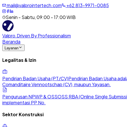
mail@valprointertech.com
+
62
813
-
9971
-
0085
Senin - Sabtu, 09:00 - 17:00 WIB
Valpro
.
Driven By Professionalism
Beranda
Layanan
Legalitas & Izin
Pendirian Badan Usaha (PT/CV)
Pendirian Badan Usaha adala
Comanditaire Vennootschap (CV), maupun Yayasan.
Pengurusan NPWP & OSS
OSS RBA (Online Single Submission
implementasi PP No.
Sektor Konstruksi