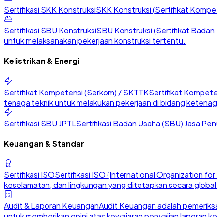
Sertifikasi SKK Konstruksi
SKK Konstruksi (Sertifikat Kompete
Sertifikasi SBU Konstruksi
SBU Konstruksi (Sertifikat Badan U
untuk melaksanakan pekerjaan konstruksi tertentu.
Kelistrikan & Energi
Sertifikat Kompetensi (Serkom) / SKTTK
Sertifikat Kompete
tenaga teknik untuk melakukan pekerjaan di bidang ketenaga
Sertifikasi SBU JPTL
Sertifikasi Badan Usaha (SBU) Jasa Penu
Keuangan & Standar
Sertifikasi ISO
Sertifikasi ISO (International Organization 
keselamatan, dan lingkungan yang ditetapkan secara global
Audit & Laporan Keuangan
Audit Keuangan adalah pemeriksa
untuk memberikan opini atas kewajaran penyajian laporan k