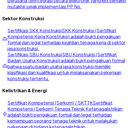
berusaha terintegrasi secara elektronik yang kini semakin
mutakhir sejak implementasi PP No.
Sektor Konstruksi
Sertifikasi SKK Konstruksi
SKK Konstruksi (Sertifikat
Kompetensi Kerja Konstruksi) adalah bukti pengakuan
formal dan legal terhadap keahlian tenaga kerja di sektor
jasa konstruksi.
Sertifikasi SBU Konstruksi
SBU Konstruksi (Sertifikat
Badan Usaha Konstruksi) adalah bukti pengakuan formal
bahwa suatu badan usaha jasa konstruksi memiliki
klasifikasi dan kualifikasi untuk melaksanakan pekerjaan
konstruksi tertentu.
Kelistrikan & Energi
Sertifikat Kompetensi (Serkom) / SKTTK
Sertifikat
Kompetensi (Serkom) Tenaga Teknik Ketenagalistrikan
adalah bukti pengakuan formal dan legal terhadap
kemampuan seorang tenaga teknik untuk melakukan
pekerjaan di bidang ketenagalistrikan.