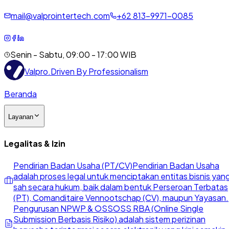
mail@valprointertech.com
+
62
813
-
9971
-
0085
Senin - Sabtu, 09:00 - 17:00 WIB
Valpro
.
Driven By Professionalism
Beranda
Layanan
Legalitas & Izin
Pendirian Badan Usaha (PT/CV)
Pendirian Badan Usaha
adalah proses legal untuk menciptakan entitas bisnis yan
sah secara hukum, baik dalam bentuk Perseroan Terbatas
(PT), Comanditaire Vennootschap (CV), maupun Yayasan.
Pengurusan NPWP & OSS
OSS RBA (Online Single
Submission Berbasis Risiko) adalah sistem perizinan