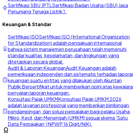
Sertifikasi SBU JPTL
Sertifikasi Badan Usaha (SBU) Jasa
Penunjang Tenaga Listrik 1.
Keuangan & Standar
Sertifikasi ISO
Sertifikasi ISO (International Organization
for Standardization) adalah pengakuan internasional
bahwa sistem manajemen perusahaan telah memenuhi
standar kualitas, keselamatan, dan lingkungan yang
ditetapkan secara global.
Audit & Laporan Keuangan
Audit Keuangan adalah
pemeriksaan independen dan sistematis terhadap lapora
keuangan suatu entitas yang dilakukan oleh Akuntan
Publik Bersertifikat untuk memberikan opini atas kewajar
penyajian laporan keuangan.
Konsultasi Pajak UMKM
Konsultasi Pajak UMKM 2026
adalah layanan profesional yang memberikan bimbingan,
pendampingan, dan solusi perpajakan bagi pelaku Usaha
Mikro, Kecil, dan Menengah (UMKM) sesuai skema 'Satu
Data Perpajakan' (NPWP 16 Digit/NIK).