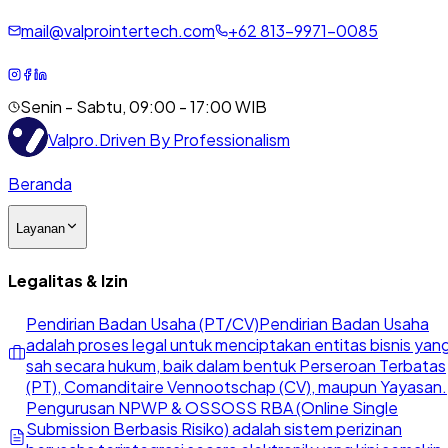
mail@valprointertech.com
+
62
813
-
9971
-
0085
Senin - Sabtu, 09:00 - 17:00 WIB
Valpro
.
Driven By Professionalism
Beranda
Layanan
Legalitas & Izin
Pendirian Badan Usaha (PT/CV)
Pendirian Badan Usaha
adalah proses legal untuk menciptakan entitas bisnis yan
sah secara hukum, baik dalam bentuk Perseroan Terbatas
(PT), Comanditaire Vennootschap (CV), maupun Yayasan.
Pengurusan NPWP & OSS
OSS RBA (Online Single
Submission Berbasis Risiko) adalah sistem perizinan