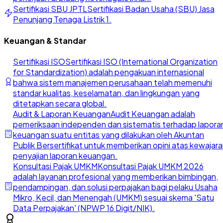
Sertifikasi SBU JPTL
Sertifikasi Badan Usaha (SBU) Jasa
Penunjang Tenaga Listrik 1.
Keuangan & Standar
Sertifikasi ISO
Sertifikasi ISO (International Organization
for Standardization) adalah pengakuan internasional
bahwa sistem manajemen perusahaan telah memenuhi
standar kualitas, keselamatan, dan lingkungan yang
ditetapkan secara global.
Audit & Laporan Keuangan
Audit Keuangan adalah
pemeriksaan independen dan sistematis terhadap lapora
keuangan suatu entitas yang dilakukan oleh Akuntan
Publik Bersertifikat untuk memberikan opini atas kewajar
penyajian laporan keuangan.
Konsultasi Pajak UMKM
Konsultasi Pajak UMKM 2026
adalah layanan profesional yang memberikan bimbingan,
pendampingan, dan solusi perpajakan bagi pelaku Usaha
Mikro, Kecil, dan Menengah (UMKM) sesuai skema 'Satu
Data Perpajakan' (NPWP 16 Digit/NIK).