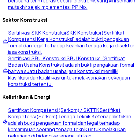
berusaha terintegrasi secara elektronik yang kini semakin
mutakhir sejak implementasi PP No.
Sektor Konstruksi
Sertifikasi SKK Konstruksi
SKK Konstruksi (Sertifikat
Kompetensi Kerja Konstruksi) adalah bukti pengakuan
formal dan legal terhadap keahlian tenaga kerja di sektor
jasa konstruksi.
Sertifikasi SBU Konstruksi
SBU Konstruksi (Sertifikat
Badan Usaha Konstruksi) adalah bukti pengakuan formal
bahwa suatu badan usaha jasa konstruksi memiliki
klasifikasi dan kualifikasi untuk melaksanakan pekerjaan
konstruksi tertentu.
Kelistrikan & Energi
Sertifikat Kompetensi (Serkom) / SKTTK
Sertifikat
Kompetensi (Serkom) Tenaga Teknik Ketenagalistrikan
adalah bukti pengakuan formal dan legal terhadap
kemampuan seorang tenaga teknik untuk melakukan
pekerjaan di bidang ketenagalistrikan.