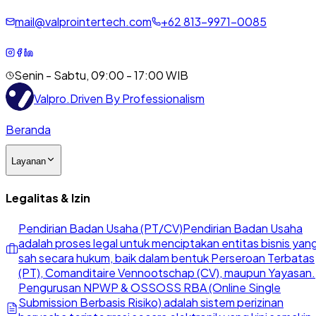
mail@valprointertech.com
+
62
813
-
9971
-
0085
Senin - Sabtu, 09:00 - 17:00 WIB
Valpro
.
Driven By Professionalism
Beranda
Layanan
Legalitas & Izin
Pendirian Badan Usaha (PT/CV)
Pendirian Badan Usaha
adalah proses legal untuk menciptakan entitas bisnis yan
sah secara hukum, baik dalam bentuk Perseroan Terbatas
(PT), Comanditaire Vennootschap (CV), maupun Yayasan.
Pengurusan NPWP & OSS
OSS RBA (Online Single
Submission Berbasis Risiko) adalah sistem perizinan