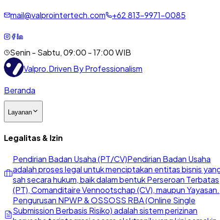
mail@valprointertech.com
+
62
813
-
9971
-
0085
Senin - Sabtu, 09:00 - 17:00 WIB
Valpro
.
Driven By Professionalism
Beranda
Layanan
Legalitas & Izin
Pendirian Badan Usaha (PT/CV)
Pendirian Badan Usaha
adalah proses legal untuk menciptakan entitas bisnis yan
sah secara hukum, baik dalam bentuk Perseroan Terbatas
(PT), Comanditaire Vennootschap (CV), maupun Yayasan.
Pengurusan NPWP & OSS
OSS RBA (Online Single
Submission Berbasis Risiko) adalah sistem perizinan