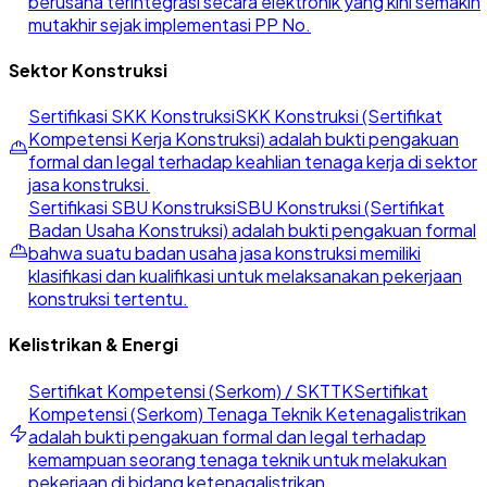
berusaha terintegrasi secara elektronik yang kini semakin
mutakhir sejak implementasi PP No.
Sektor Konstruksi
Sertifikasi SKK Konstruksi
SKK Konstruksi (Sertifikat
Kompetensi Kerja Konstruksi) adalah bukti pengakuan
formal dan legal terhadap keahlian tenaga kerja di sektor
jasa konstruksi.
Sertifikasi SBU Konstruksi
SBU Konstruksi (Sertifikat
Badan Usaha Konstruksi) adalah bukti pengakuan formal
bahwa suatu badan usaha jasa konstruksi memiliki
klasifikasi dan kualifikasi untuk melaksanakan pekerjaan
konstruksi tertentu.
Kelistrikan & Energi
Sertifikat Kompetensi (Serkom) / SKTTK
Sertifikat
Kompetensi (Serkom) Tenaga Teknik Ketenagalistrikan
adalah bukti pengakuan formal dan legal terhadap
kemampuan seorang tenaga teknik untuk melakukan
pekerjaan di bidang ketenagalistrikan.