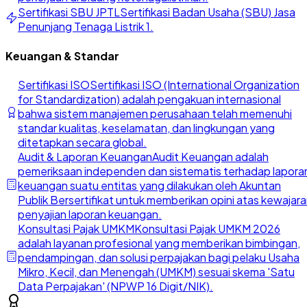
Sertifikasi SBU JPTL
Sertifikasi Badan Usaha (SBU) Jasa
Penunjang Tenaga Listrik 1.
Keuangan & Standar
Sertifikasi ISO
Sertifikasi ISO (International Organization
for Standardization) adalah pengakuan internasional
bahwa sistem manajemen perusahaan telah memenuhi
standar kualitas, keselamatan, dan lingkungan yang
ditetapkan secara global.
Audit & Laporan Keuangan
Audit Keuangan adalah
pemeriksaan independen dan sistematis terhadap lapora
keuangan suatu entitas yang dilakukan oleh Akuntan
Publik Bersertifikat untuk memberikan opini atas kewajar
penyajian laporan keuangan.
Konsultasi Pajak UMKM
Konsultasi Pajak UMKM 2026
adalah layanan profesional yang memberikan bimbingan,
pendampingan, dan solusi perpajakan bagi pelaku Usaha
Mikro, Kecil, dan Menengah (UMKM) sesuai skema 'Satu
Data Perpajakan' (NPWP 16 Digit/NIK).