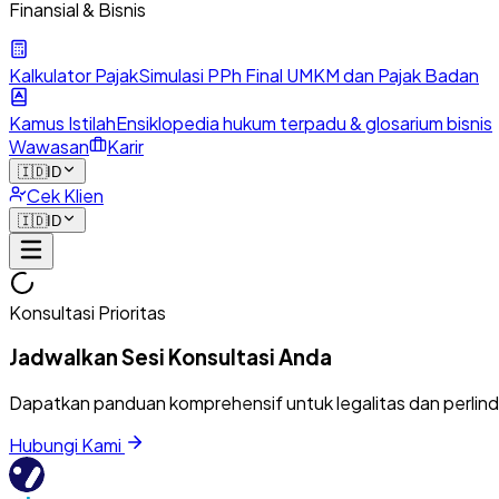
Finansial & Bisnis
Kalkulator Pajak
Simulasi PPh Final UMKM dan Pajak Badan
Kamus Istilah
Ensiklopedia hukum terpadu & glosarium bisnis
Wawasan
Karir
🇮🇩
ID
Cek Klien
🇮🇩
ID
Konsultasi Prioritas
Jadwalkan Sesi Konsultasi Anda
Dapatkan panduan komprehensif untuk legalitas dan perlin
Hubungi Kami