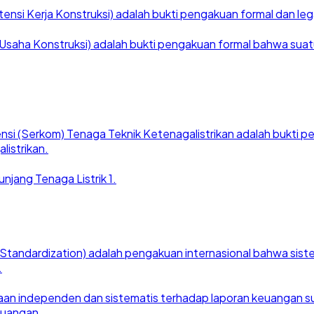
nsi Kerja Konstruksi) adalah bukti pengakuan formal dan legal
saha Konstruksi) adalah bukti pengakuan formal bahwa suatu ba
nsi (Serkom) Tenaga Teknik Ketenagalistrikan adalah bukti
listrikan.
njang Tenaga Listrik 1.
for Standardization) adalah pengakuan internasional bahwa si
.
an independen dan sistematis terhadap laporan keuangan suat
euangan.