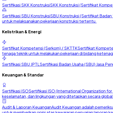
Sertifikasi SKK Konstruksi
SKK Konstruksi (Sertifikat Kompete
Sertifikasi SBU Konstruksi
SBU Konstruksi (Sertifikat Badan U
untuk melaksanakan pekerjaan konstruksi tertentu.
Kelistrikan & Energi
Sertifikat Kompetensi (Serkom) / SKTTK
Sertifikat Kompete
tenaga teknik untuk melakukan pekerjaan di bidang ketenaga
Sertifikasi SBU JPTL
Sertifikasi Badan Usaha (SBU) Jasa Penu
Keuangan & Standar
Sertifikasi ISO
Sertifikasi ISO (International Organization 
keselamatan, dan lingkungan yang ditetapkan secara global
Audit & Laporan Keuangan
Audit Keuangan adalah pemeriksa
untuk memberikan opini atas kewajaran penyajian laporan k