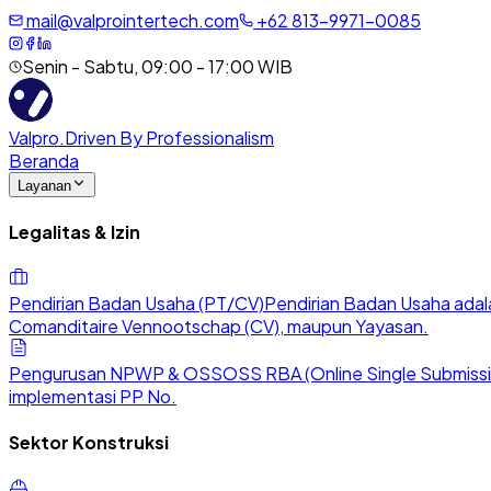
mail@valprointertech.com
+
62
813
-
9971
-
0085
Senin - Sabtu, 09:00 - 17:00 WIB
Valpro
.
Driven By Professionalism
Beranda
Layanan
Legalitas & Izin
Pendirian Badan Usaha (PT/CV)
Pendirian Badan Usaha adala
Comanditaire Vennootschap (CV), maupun Yayasan.
Pengurusan NPWP & OSS
OSS RBA (Online Single Submission
implementasi PP No.
Sektor Konstruksi