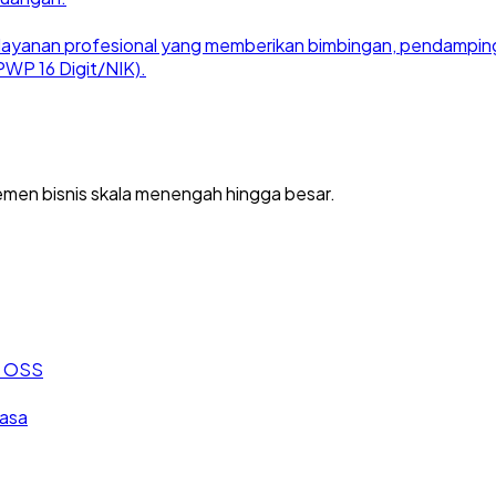
ayanan profesional yang memberikan bimbingan, pendampingan
WP 16 Digit/NIK).
men bisnis skala menengah hingga besar.
an OSS
jasa