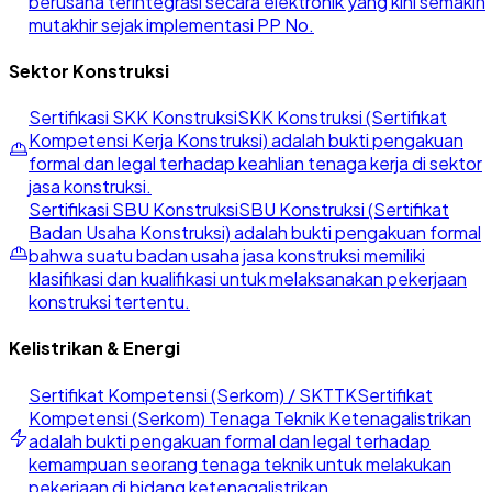
berusaha terintegrasi secara elektronik yang kini semakin
mutakhir sejak implementasi PP No.
Sektor Konstruksi
Sertifikasi SKK Konstruksi
SKK Konstruksi (Sertifikat
Kompetensi Kerja Konstruksi) adalah bukti pengakuan
formal dan legal terhadap keahlian tenaga kerja di sektor
jasa konstruksi.
Sertifikasi SBU Konstruksi
SBU Konstruksi (Sertifikat
Badan Usaha Konstruksi) adalah bukti pengakuan formal
bahwa suatu badan usaha jasa konstruksi memiliki
klasifikasi dan kualifikasi untuk melaksanakan pekerjaan
konstruksi tertentu.
Kelistrikan & Energi
Sertifikat Kompetensi (Serkom) / SKTTK
Sertifikat
Kompetensi (Serkom) Tenaga Teknik Ketenagalistrikan
adalah bukti pengakuan formal dan legal terhadap
kemampuan seorang tenaga teknik untuk melakukan
pekerjaan di bidang ketenagalistrikan.