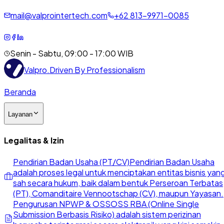
mail@valprointertech.com
+
62
813
-
9971
-
0085
Senin - Sabtu, 09:00 - 17:00 WIB
Valpro
.
Driven By Professionalism
Beranda
Layanan
Legalitas & Izin
Pendirian Badan Usaha (PT/CV)
Pendirian Badan Usaha
adalah proses legal untuk menciptakan entitas bisnis yan
sah secara hukum, baik dalam bentuk Perseroan Terbatas
(PT), Comanditaire Vennootschap (CV), maupun Yayasan.
Pengurusan NPWP & OSS
OSS RBA (Online Single
Submission Berbasis Risiko) adalah sistem perizinan