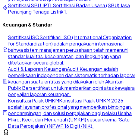
Sertifikasi SBU JPTL
Sertifikasi Badan Usaha (SBU) Jasa
Penunjang Tenaga Listrik 1.
Keuangan & Standar
Sertifikasi ISO
Sertifikasi ISO (International Organization
for Standardization) adalah pengakuan internasional
bahwa sistem manajemen perusahaan telah memenuhi
standar kualitas, keselamatan, dan lingkungan yang
ditetapkan secara global.
Audit & Laporan Keuangan
Audit Keuangan adalah
pemeriksaan independen dan sistematis terhadap lapora
keuangan suatu entitas yang dilakukan oleh Akuntan
Publik Bersertifikat untuk memberikan opini atas kewajar
penyajian laporan keuangan.
Konsultasi Pajak UMKM
Konsultasi Pajak UMKM 2026
adalah layanan profesional yang memberikan bimbingan,
pendampingan, dan solusi perpajakan bagi pelaku Usaha
Mikro, Kecil, dan Menengah (UMKM) sesuai skema 'Satu
Data Perpajakan' (NPWP 16 Digit/NIK).