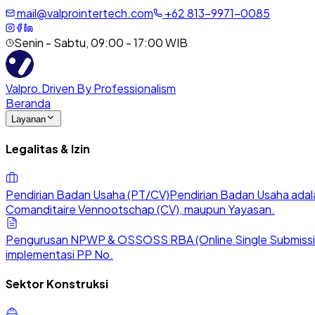
mail@valprointertech.com
+
62
813
-
9971
-
0085
Senin - Sabtu, 09:00 - 17:00 WIB
Valpro
.
Driven By Professionalism
Beranda
Layanan
Legalitas & Izin
Pendirian Badan Usaha (PT/CV)
Pendirian Badan Usaha adala
Comanditaire Vennootschap (CV), maupun Yayasan.
Pengurusan NPWP & OSS
OSS RBA (Online Single Submission
implementasi PP No.
Sektor Konstruksi