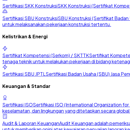
Sertifikasi SKK Konstruksi
SKK Konstruksi (Sertifikat Kompete
Sertifikasi SBU Konstruksi
SBU Konstruksi (Sertifikat Badan U
untuk melaksanakan pekerjaan konstruksi tertentu.
Kelistrikan & Energi
Sertifikat Kompetensi (Serkom) / SKTTK
Sertifikat Kompete
tenaga teknik untuk melakukan pekerjaan di bidang ketenaga
Sertifikasi SBU JPTL
Sertifikasi Badan Usaha (SBU) Jasa Penu
Keuangan & Standar
Sertifikasi ISO
Sertifikasi ISO (International Organization 
keselamatan, dan lingkungan yang ditetapkan secara global
Audit & Laporan Keuangan
Audit Keuangan adalah pemeriksa
untuk memberikan opini atas kewajaran penyajian laporan k