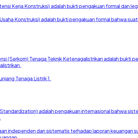
nsi Kerja Konstruksi) adalah bukti pengakuan formal dan legal
saha Konstruksi) adalah bukti pengakuan formal bahwa suatu ba
nsi (Serkom) Tenaga Teknik Ketenagalistrikan adalah bukti
listrikan.
njang Tenaga Listrik 1.
for Standardization) adalah pengakuan internasional bahwa si
.
an independen dan sistematis terhadap laporan keuangan suat
euangan.