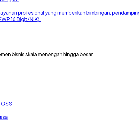
ayanan profesional yang memberikan bimbingan, pendampingan
WP 16 Digit/NIK).
men bisnis skala menengah hingga besar.
an OSS
jasa