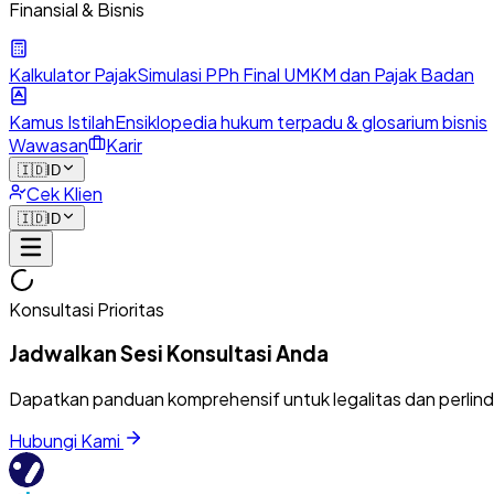
Finansial & Bisnis
Kalkulator Pajak
Simulasi PPh Final UMKM dan Pajak Badan
Kamus Istilah
Ensiklopedia hukum terpadu & glosarium bisnis
Wawasan
Karir
🇮🇩
ID
Cek Klien
🇮🇩
ID
Konsultasi Prioritas
Jadwalkan Sesi Konsultasi Anda
Dapatkan panduan komprehensif untuk legalitas dan perlin
Hubungi Kami