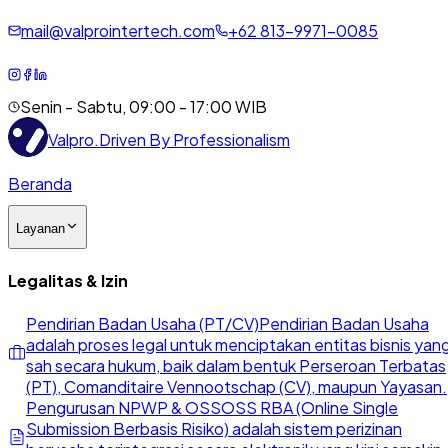
mail@valprointertech.com
+
62
813
-
9971
-
0085
Senin - Sabtu, 09:00 - 17:00 WIB
Valpro
.
Driven By Professionalism
Beranda
Layanan
Legalitas & Izin
Pendirian Badan Usaha (PT/CV)
Pendirian Badan Usaha
adalah proses legal untuk menciptakan entitas bisnis yan
sah secara hukum, baik dalam bentuk Perseroan Terbatas
(PT), Comanditaire Vennootschap (CV), maupun Yayasan.
Pengurusan NPWP & OSS
OSS RBA (Online Single
Submission Berbasis Risiko) adalah sistem perizinan