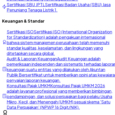
Sertifikasi SBU JPTL
Sertifikasi Badan Usaha (SBU) Jasa
Penunjang Tenaga Listrik 1.
Keuangan & Standar
Sertifikasi ISO
Sertifikasi ISO (International Organization
for Standardization) adalah pengakuan internasional
bahwa sistem manajemen perusahaan telah memenuhi
standar kualitas, keselamatan, dan lingkungan yang
ditetapkan secara global.
Audit & Laporan Keuangan
Audit Keuangan adalah
pemeriksaan independen dan sistematis terhadap lapora
keuangan suatu entitas yang dilakukan oleh Akuntan
Publik Bersertifikat untuk memberikan opini atas kewajar
penyajian laporan keuangan.
Konsultasi Pajak UMKM
Konsultasi Pajak UMKM 2026
adalah layanan profesional yang memberikan bimbingan,
pendampingan, dan solusi perpajakan bagi pelaku Usaha
Mikro, Kecil, dan Menengah (UMKM) sesuai skema 'Satu
Data Perpajakan' (NPWP 16 Digit/NIK).