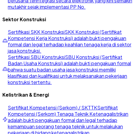
berusaha terintegrasi secara elektronik yang kini semakin
mutakhir sejak implementasi PP No.
Sektor Konstruksi
Sertifikasi SKK Konstruksi
SKK Konstruksi (Sertifikat
Kompetensi Kerja Konstruksi) adalah bukti pengakuan
formal dan legal terhadap keahlian tenaga kerja di sektor
jasa konstruksi.
Sertifikasi SBU Konstruksi
SBU Konstruksi (Sertifikat
Badan Usaha Konstruksi) adalah bukti pengakuan formal
bahwa suatu badan usaha jasa konstruksi memiliki
klasifikasi dan kualifikasi untuk melaksanakan pekerjaan
konstruksi tertentu.
Kelistrikan & Energi
Sertifikat Kompetensi (Serkom) / SKTTK
Sertifikat
Kompetensi (Serkom) Tenaga Teknik Ketenagalistrikan
adalah bukti pengakuan formal dan legal terhadap
kemampuan seorang tenaga teknik untuk melakukan
pekerjaan di bidang ketenagalistrikan.