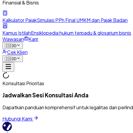
Finansial & Bisnis
Kalkulator Pajak
Simulasi PPh Final UMKM dan Pajak Badan
Kamus Istilah
Ensiklopedia hukum terpadu & glosarium bisnis
Wawasan
Karir
🇮🇩
ID
Cek Klien
🇮🇩
ID
Konsultasi Prioritas
Jadwalkan Sesi Konsultasi Anda
Dapatkan panduan komprehensif untuk legalitas dan perlin
Hubungi Kami