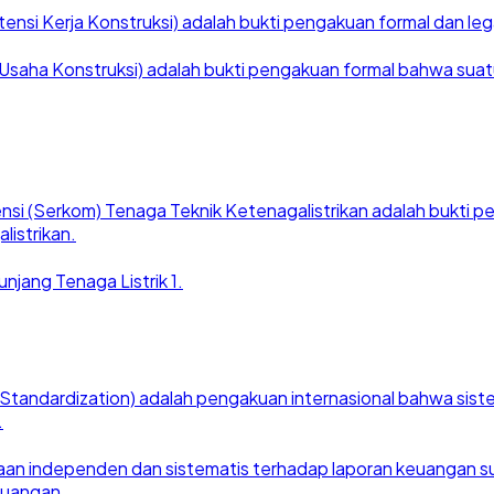
nsi Kerja Konstruksi) adalah bukti pengakuan formal dan legal
saha Konstruksi) adalah bukti pengakuan formal bahwa suatu ba
nsi (Serkom) Tenaga Teknik Ketenagalistrikan adalah bukti
listrikan.
njang Tenaga Listrik 1.
for Standardization) adalah pengakuan internasional bahwa si
.
an independen dan sistematis terhadap laporan keuangan suat
euangan.