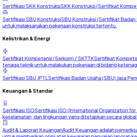
Sertifikasi SKK Konstruksi
SKK Konstruksi (Sertifikat Kompete
Sertifikasi SBU Konstruksi
SBU Konstruksi (Sertifikat Badan U
untuk melaksanakan pekerjaan konstruksi tertentu.
Kelistrikan & Energi
Sertifikat Kompetensi (Serkom) / SKTTK
Sertifikat Kompete
tenaga teknik untuk melakukan pekerjaan di bidang ketenaga
Sertifikasi SBU JPTL
Sertifikasi Badan Usaha (SBU) Jasa Penu
Keuangan & Standar
Sertifikasi ISO
Sertifikasi ISO (International Organization 
keselamatan, dan lingkungan yang ditetapkan secara global
Audit & Laporan Keuangan
Audit Keuangan adalah pemeriksa
untuk memberikan opini atas kewajaran penyajian laporan k