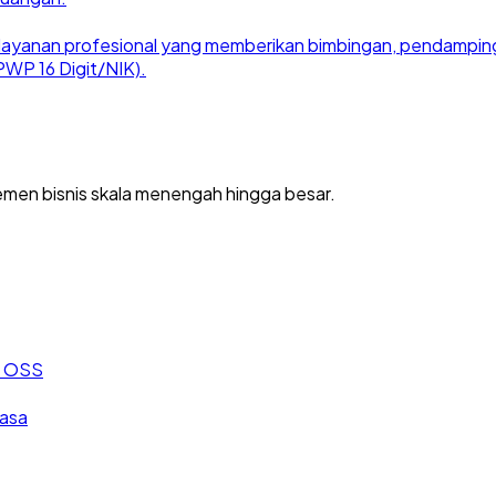
ayanan profesional yang memberikan bimbingan, pendampingan
WP 16 Digit/NIK).
men bisnis skala menengah hingga besar.
an OSS
jasa