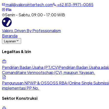
mail@valprointertech.com
+
62
813
-
9971
-
0085
Senin - Sabtu, 09:00 - 17:00 WIB
Valpro
.
Driven By Professionalism
Beranda
Layanan
Legalitas & Izin
Pendirian Badan Usaha (PT/CV)
Pendirian Badan Usaha adala
Comanditaire Vennootschap (CV), maupun Yayasan.
Pengurusan NPWP & OSS
OSS RBA (Online Single Submission
implementasi PP No.
Sektor Konstruksi