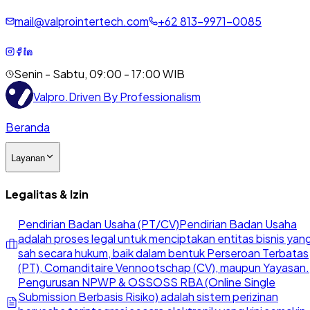
mail@valprointertech.com
+
62
813
-
9971
-
0085
Senin - Sabtu, 09:00 - 17:00 WIB
Valpro
.
Driven By Professionalism
Beranda
Layanan
Legalitas & Izin
Pendirian Badan Usaha (PT/CV)
Pendirian Badan Usaha
adalah proses legal untuk menciptakan entitas bisnis yan
sah secara hukum, baik dalam bentuk Perseroan Terbatas
(PT), Comanditaire Vennootschap (CV), maupun Yayasan.
Pengurusan NPWP & OSS
OSS RBA (Online Single
Submission Berbasis Risiko) adalah sistem perizinan