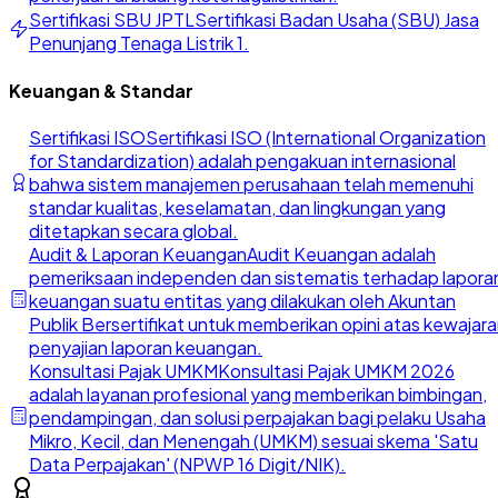
Sertifikasi SBU JPTL
Sertifikasi Badan Usaha (SBU) Jasa
Penunjang Tenaga Listrik 1.
Keuangan & Standar
Sertifikasi ISO
Sertifikasi ISO (International Organization
for Standardization) adalah pengakuan internasional
bahwa sistem manajemen perusahaan telah memenuhi
standar kualitas, keselamatan, dan lingkungan yang
ditetapkan secara global.
Audit & Laporan Keuangan
Audit Keuangan adalah
pemeriksaan independen dan sistematis terhadap lapora
keuangan suatu entitas yang dilakukan oleh Akuntan
Publik Bersertifikat untuk memberikan opini atas kewajar
penyajian laporan keuangan.
Konsultasi Pajak UMKM
Konsultasi Pajak UMKM 2026
adalah layanan profesional yang memberikan bimbingan,
pendampingan, dan solusi perpajakan bagi pelaku Usaha
Mikro, Kecil, dan Menengah (UMKM) sesuai skema 'Satu
Data Perpajakan' (NPWP 16 Digit/NIK).