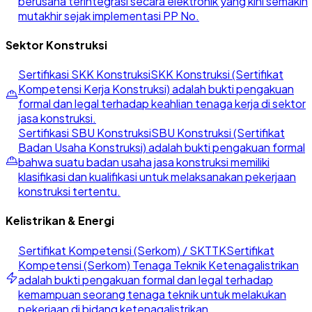
berusaha terintegrasi secara elektronik yang kini semakin
mutakhir sejak implementasi PP No.
Sektor Konstruksi
Sertifikasi SKK Konstruksi
SKK Konstruksi (Sertifikat
Kompetensi Kerja Konstruksi) adalah bukti pengakuan
formal dan legal terhadap keahlian tenaga kerja di sektor
jasa konstruksi.
Sertifikasi SBU Konstruksi
SBU Konstruksi (Sertifikat
Badan Usaha Konstruksi) adalah bukti pengakuan formal
bahwa suatu badan usaha jasa konstruksi memiliki
klasifikasi dan kualifikasi untuk melaksanakan pekerjaan
konstruksi tertentu.
Kelistrikan & Energi
Sertifikat Kompetensi (Serkom) / SKTTK
Sertifikat
Kompetensi (Serkom) Tenaga Teknik Ketenagalistrikan
adalah bukti pengakuan formal dan legal terhadap
kemampuan seorang tenaga teknik untuk melakukan
pekerjaan di bidang ketenagalistrikan.